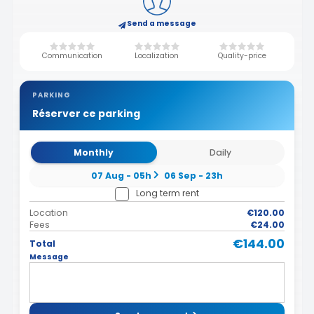
Send a message
Communication
Localization
Quality-price
PARKING
Réserver ce parking
Monthly
Daily
07 Aug - 05h
06 Sep - 23h
Long term rent
Location
€120.00
Fees
€24.00
€144.00
Total
Message