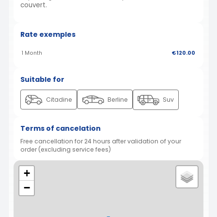
couvert.
Rate exemples
1 Month
€120.00
Suitable for
Citadine
Berline
Suv
Terms of cancelation
Free cancellation for 24 hours after validation of your
order (excluding service fees)
+
−