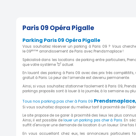
Parking fermé en plein Pigalle
7 Rue Fromentin, 75009 Paris, France
( 0.71 
Paris 09 Opéra Pigalle
Parking Paris 09 Opéra Pigalle
Vous souhaitez réserver un parking à Paris 09 ? Vous cherche
ème
le 09
arrondissement de Paris avec Prendsmaplace !
Place de parking sous terrain
et pigalle
Spécialisé dans les locations de parking entre particuliers, Pr
que votre système "D" actuel.
47 Boulevard De Clichy, 75009 Paris, France
En louant des parking à Paris 09 avec des prix très compétitif
gratuit à Paris. La peur de l’amende est devenu permanente.
Ainsi, si vous souhaitez stationner facilement à Paris 09, Pren
parkings proposés sont à louer à la journée, à la semaine ou pl
Parking proche Gare du Nord e
Prendsmaplace, 
Tous nos parking pas cher à Paris 09
à Paris
Si vous souhaitez disposer du meilleur tarif à proximité de l'Op
Le site propose de se garer à proximité des lieux les plus connus
Rue Ambroise Paré, 75010 Paris, France
( 0.8
Ainsi, il est possible de
louer un parking pas cher à Paris
. En séc
suffit d'envoyer une demande de location à un loueur. Une fois
En vous accueillant chez eux, les annonceurs particuliers fac