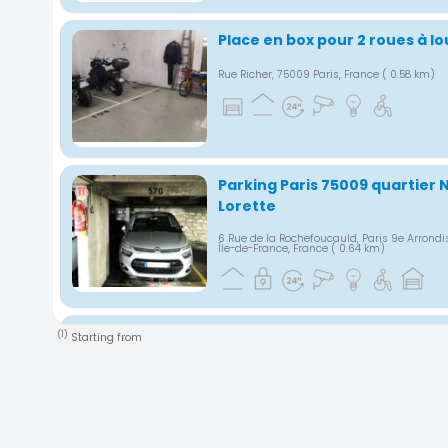
Place en box pour 2 roues à lo
Rue Richer, 75009 Paris, France
( 0.58 km)
Parking Paris 75009 quartier
Lorette
6 Rue de la Rochefoucauld, Paris 9e Arrond
Île-de-France, France
( 0.64 km)
Parking Rue Germain Pilon Par
(1)
Starting from
19 Rue Germain Pilon, Paris 18e Arrondisseme
de-France, France
( 0.7 km)