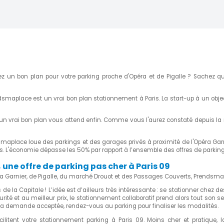
DISPONIBLE
€210.00
(1)
km)
CONTACT THE
RENTER (SMALL)
z un bon plan pour votre parking proche d'Opéra et de Pigalle ? Sachez qu
 entre blanche
DISPONIBLE
endsmaplace est un vrai bon plan stationnement à Paris. La start-up à un obje
€165.00
(1)
( 0.78 km)
s, un vrai bon plan vous attend enfin. Comme vous l'aurez constaté depuis la
CONTACT THE
RENTER (SMALL)
dsmaplace loue des parkings et des garages privés à proximité de l'Opéra Gar
us. L'économie dépasse les 50% par rapport à l’ensemble des offres de parking
t Gare de l'Est
une offre de parking pas cher à Paris 09
DISPONIBLE
éra Garnier, de Pigalle, du marché Drouot et des Passages Couverts, Prendsmap
 de la Capitale ! L’idée est d’ailleurs très intéressante : se stationner chez
 km)
BOOKING ONLY FOR
urité et au meilleur prix, le stationnement collaboratif prend alors tout son se
DAILY
 la demande acceptée, rendez-vous au parking pour finaliser les modalités.
ilitent votre stationnement parking à Paris 09. Moins cher et pratique, la