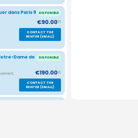
uer dans Paris 9
DISPONIBLE
€90.00
(1)
CONTACT THE
RENTER (SMALL)
 Notre-Dame de
DISPONIBLE
€190.00
(1)
issement,
CONTACT THE
RENTER (SMALL)
is 75018
DISPONIBLE
€220.00
(1)
nt, Île-
CONTACT THE
RENTER (SMALL)