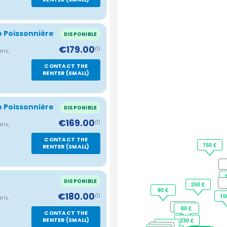
o Poissonnière
DISPONIBLE
€179.00
(1)
ris,
CONTACT THE
RENTER (SMALL)
o Poissonnière
DISPONIBLE
€169.00
(1)
ris,
CONTACT THE
150 €
RENTER (SMALL)
DISPONIBLE
250 €
90 €
€180.00
15
(1)
ris,
- €
80 €
CONTACT THE
RENTER (SMALL)
230 €
260 €