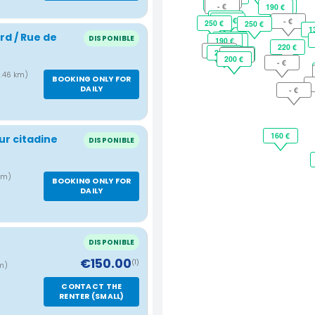
- €
210 €
- €
200 €
190 €
135 €
235 €
280 €
- €
250 €
250 €
1
1
rd / Rue de
DISPONIBLE
400 €
190 €
120 €
220 €
- €
200 €
200 €
- €
200 €
- €
- €
0.46 km)
BOOKING ONLY FOR
DAILY
- €
160 €
ur citadine
DISPONIBLE
 km)
BOOKING ONLY FOR
DAILY
DISPONIBLE
€150.00
(1)
km)
CONTACT THE
RENTER (SMALL)