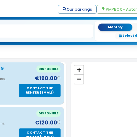
Our parkings
PMPBOX - Autom
Monthly
Select 
 9
+
DISPONIBLE
€190.00
−
(1)
ris,
CONTACT THE
RENTER (SMALL)
DISPONIBLE
€120.00
(1)
ris,
CONTACT THE
RENTER (SMALL)