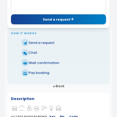
Send a request
HOW IT WORKS
Send a request
Chat
Wait confirmation
Pay booking
Back
Description
ACCESS MODE PARKING
Key
Bip
Code