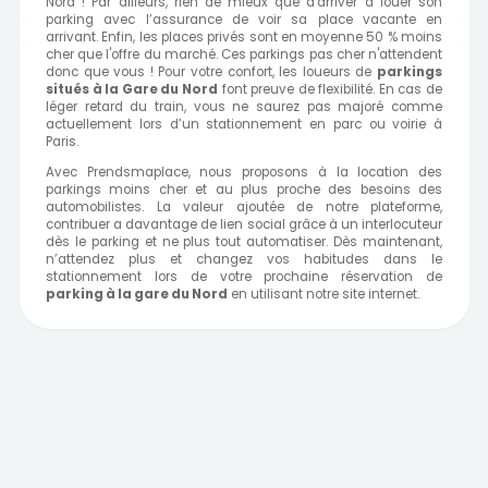
Nord ! Par ailleurs, rien de mieux que d'arriver à louer son
parking avec l’assurance de voir sa place vacante en
arrivant. Enfin, les places privés sont en moyenne 50 % moins
cher que l'offre du marché. Ces parkings pas cher n'attendent
donc que vous ! Pour votre confort, les loueurs de
parkings
situés à
la Gare du Nord
font preuve de flexibilité. En cas de
léger retard du train, vous ne saurez pas majoré comme
actuellement lors d’un stationnement en parc ou voirie à
Paris.
Avec Prendsmaplace, nous proposons à la location des
parkings moins cher et au plus proche des besoins des
automobilistes. La valeur ajoutée de notre plateforme,
contribuer a davantage de lien social grâce à un interlocuteur
dès le parking et ne plus tout automatiser. Dès maintenant,
n’attendez plus et changez vos habitudes dans le
stationnement lors de votre prochaine réservation de
parking à la gare
du Nord
en utilisant notre site internet.