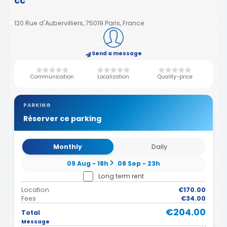
cc
120 Rue d'Aubervilliers, 75019 Paris, France
Send a message
Communication
Localization
Quality-price
PARKING
Réserver ce parking
Monthly
Daily
09 Aug - 18h
08 Sep - 23h
Long term rent
Location
€170.00
Fees
€34.00
€204.00
Total
Message