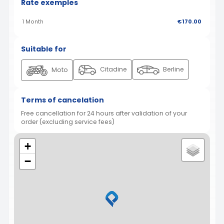
Rate exemples
1 Month
€170.00
Suitable for
Citadine
Berline
Moto
Terms of cancelation
Free cancellation for 24 hours after validation of your
order (excluding service fees)
+
−