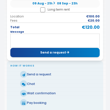
09 Aug - 21h
08 Sep - 23h
Long term rent
Location
€100.00
Fees
€20.00
€120.00
Total
Message
Send a request
HOW IT WORKS
Send a request
Chat
Wait confirmation
Pay booking