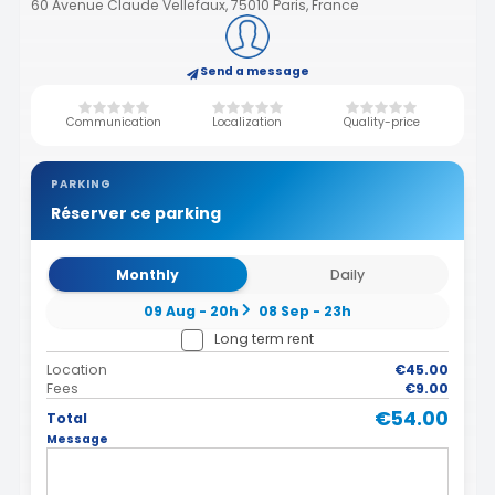
60 Avenue Claude Vellefaux, 75010 Paris, France
Send a message
Communication
Localization
Quality-price
PARKING
Réserver ce parking
Monthly
Daily
09 Aug - 20h
08 Sep - 23h
Long term rent
Location
€45.00
Fees
€9.00
€54.00
Total
Message