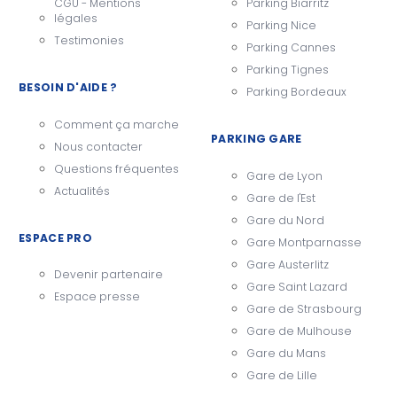
CGU - Mentions
Parking Biarritz
légales
Parking Nice
Testimonies
Parking Cannes
Parking Tignes
BESOIN D'AIDE ?
Parking Bordeaux
Comment ça marche
PARKING GARE
Nous contacter
Questions fréquentes
Gare de Lyon
Actualités
Gare de l'Est
Gare du Nord
ESPACE PRO
Gare Montparnasse
Gare Austerlitz
Devenir partenaire
Gare Saint Lazard
Espace presse
Gare de Strasbourg
Gare de Mulhouse
Gare du Mans
Gare de Lille