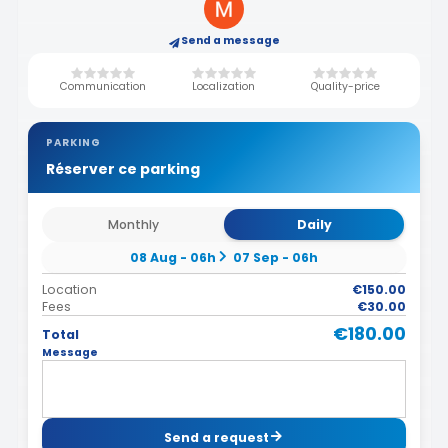
Send a message
Communication
Localization
Quality-price
PARKING
Réserver ce parking
Monthly
Daily
08 Aug - 06h
07 Sep - 06h
Location
€150.00
Fees
€30.00
€180.00
Total
Message
Send a request