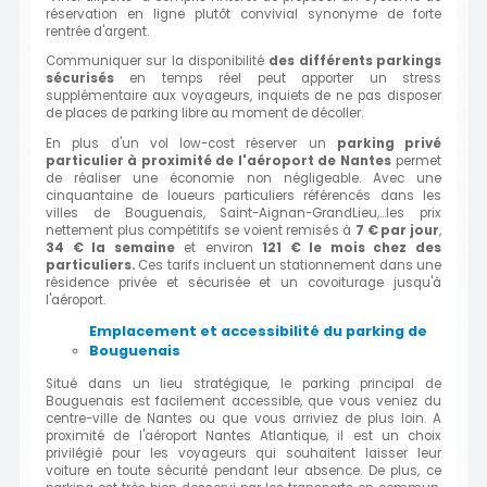
réservation en ligne plutôt convivial synonyme de forte
rentrée d'argent.
Communiquer sur la disponibilité
des différents parkings
sécurisés
en temps réel peut apporter un stress
supplémentaire aux voyageurs, inquiets de ne pas disposer
de places de parking libre au moment de décoller.
En plus d'un vol low-cost réserver un
parking privé
particulier à proximité de l'aéroport de Nantes
permet
de réaliser une économie non négligeable. Avec une
cinquantaine de loueurs particuliers référencés dans les
villes de Bouguenais, Saint-Aignan-GrandLieu,...les prix
nettement plus compétitifs se voient remisés à
7 € par jour
,
34 € la semaine
et environ
121 € le mois chez des
particuliers.
Ces tarifs incluent un stationnement dans une
résidence privée et sécurisée et un covoiturage jusqu'à
l'aéroport.
Emplacement et accessibilité du parking de
Bouguenais
Situé dans un lieu stratégique, le parking principal de
Bouguenais est facilement accessible, que vous veniez du
centre-ville de Nantes ou que vous arriviez de plus loin. A
proximité de l'aéroport Nantes Atlantique, il est un choix
privilégié pour les voyageurs qui souhaitent laisser leur
voiture en toute sécurité pendant leur absence. De plus, ce