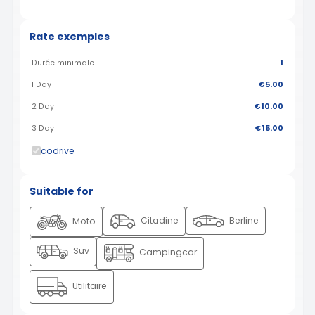
Rate exemples
Durée minimale
1
1 Day
€5.00
2 Day
€10.00
3 Day
€15.00
codrive
Suitable for
Citadine
Berline
Moto
Suv
Campingcar
Utilitaire