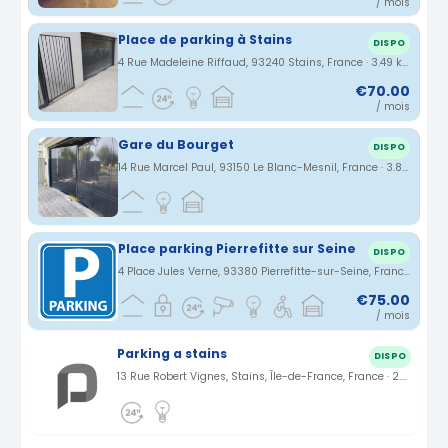
/ mois
Place de parking à Stains
DISPO
4 Rue Madeleine Riffaud, 93240 Stains, France · 3.49 km
€70.00
/ mois
Gare du Bourget
DISPO
14 Rue Marcel Paul, 93150 Le Blanc-Mesnil, France · 3.88 km
Place parking Pierrefitte sur Seine
DISPO
4 Place Jules Verne, 93380 Pierrefitte-sur-Seine, France · 3.96 km
€75.00
/ mois
Parking a stains
DISPO
13 Rue Robert Vignes, Stains, Île-de-France, France · 2.73 km