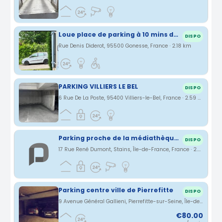
Loue place de parking à 10 mins de l’aéroport CDG
DISPO
Rue Denis Diderot, 95500 Gonesse, France · 2.18 km
PARKING VILLIERS LE BEL
DISPO
6 Rue De La Poste, 95400 Villiers-le-Bel, France · 2.59 km
Parking proche de la médiathèque et mairie de Stains
DISPO
17 Rue René Dumont, Stains, Île-de-France, France · 2.72 km
Parking centre ville de Pierrefitte
DISPO
9 Avenue Général Gallieni, Pierrefitte-sur-Seine, Île-de-France, France · 3.48 km
€80.00