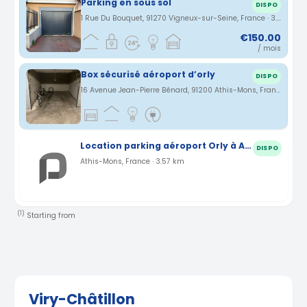
Parking en sous sol
DISPO
1 Rue Du Bouquet, 91270 Vigneux-sur-Seine, France · 3.68 km
€150.00
/ mois
Box sécurisé aéroport d’orly
DISPO
16 Avenue Jean-Pierre Bénard, 91200 Athis-Mons, France · 3.71 km
Location parking aéroport Orly à Athis-Mons (91)
DISPO
Athis-Mons, France · 3.57 km
(1)
Starting from
Viry-Châtillon