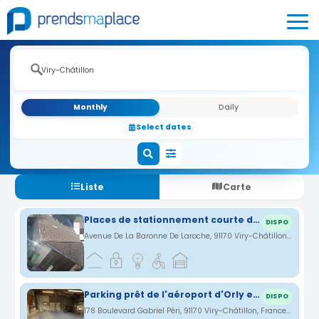
Monthly
Daily
Select dates
Liste
Carte
Places de stationnement courte durée
DISPO
Avenue De La Baronne De Laroche, 91170 Viry-Châtillon, France · 0.44 km
Parking prêt de l'aéroport d'Orly et Gare de Juvisy
DISPO
178 Boulevard Gabriel Péri, 91170 Viry-Châtillon, France · 0.67 km