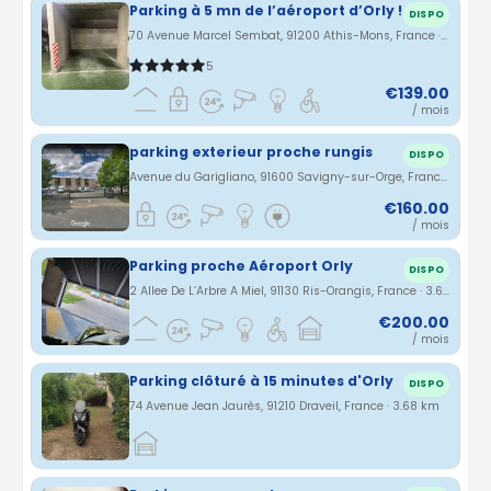
Parking à 5 mn de l’aéroport d’Orly !
DISPO
70 Avenue Marcel Sembat, 91200 Athis-Mons, France · 3.37 km
5
€139.00
/ mois
parking exterieur proche rungis
DISPO
Avenue du Garigliano, 91600 Savigny-sur-Orge, France · 3.39 km
€160.00
/ mois
Parking proche Aéroport Orly
DISPO
2 Allee De L’Arbre A Miel, 91130 Ris-Orangis, France · 3.6 km
€200.00
/ mois
Parking clôturé à 15 minutes d'Orly
DISPO
74 Avenue Jean Jaurès, 91210 Draveil, France · 3.68 km