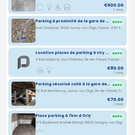
€500.00
/ mois
Parking à proximité de la gare de Juvisy
DISPO
Rue Condorcet, 91260 Juvisy-sur-Orge, France · 0.87 km
Location places de parking à viry Châtillon 3 rue Ajaccio
DISPO
3 Rue d'Ajaccio, Viry-Châtillon, Île-de-France, France · 1.19 km
€80.00
/ mois
Parking sécurisé collé à la gare de Juvisy s/Orge
DISPO
53 Rue Monttessuy, Juvisy-sur-Orge, Île-de-France, France · 1.36 km
€70.00
/ mois
Place parking à 7km d Orly
DISPO
279 Boulevard Aristide Briand, 91600 Savigny-sur-Orge, France · 1.75 km