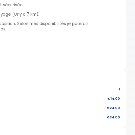
 sécurisée.
oyage (Orly à 7 km).
position. Selon mes disponibilités je pourrais
ros.
1
€14.00
€24.00
€34.00