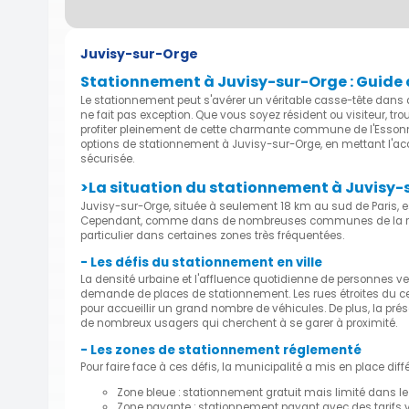
Juvisy-sur-Orge
Stationnement à Juvisy-sur-Orge : Guide 
Le stationnement peut s'avérer un véritable casse-tête dans 
ne fait pas exception. Que vous soyez résident ou visiteur, tr
profiter pleinement de cette charmante commune de l'Essonne
options de stationnement à Juvisy-sur-Orge, en mettant l'acce
sécurisée.
>La situation du stationnement à Juvisy-
Juvisy-sur-Orge, située à seulement 18 km au sud de Paris, es
Cependant, comme dans de nombreuses communes de la régio
particulier dans certaines zones très fréquentées.
- Les défis du stationnement en ville
La densité urbaine et l'affluence quotidienne de personnes ve
demande de places de stationnement. Les rues étroites du cen
pour accueillir un grand nombre de véhicules. De plus, la pré
de nombreux usagers qui cherchent à se garer à proximité.
- Les zones de stationnement réglementé
Pour faire face à ces défis, la municipalité a mis en place d
Zone bleue : stationnement gratuit mais limité dans le
Zone payante : stationnement payant avec des tarifs va