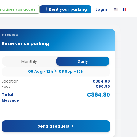
atisez vos accès
Rent your parking
Login
PARKING
Réserver ce parking
Monthly
Daily
09 Aug - 12h
08 Sep - 12h
Location
€304.00
Fees
€60.80
€364.80
Total
Message
Send a request