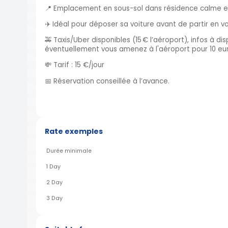
📍 Emplacement en sous-sol dans résidence calme et
✈️ Idéal pour déposer sa voiture avant de partir en v
🚕 Taxis/Uber disponibles (15 € l’aéroport), infos à dis
éventuellement vous amenez à l'aéroport pour 10 eu
💸 Tarif : 15 €/jour
📅 Réservation conseillée à l’avance.
Rate exemples
Durée minimale
1 Day
2 Day
3 Day