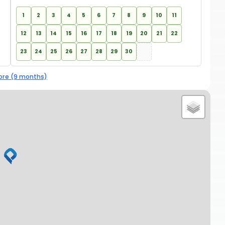
1
2
3
4
5
6
7
8
9
10
11
12
13
14
15
16
17
18
19
20
21
22
23
24
25
26
27
28
29
30
re (9 months)