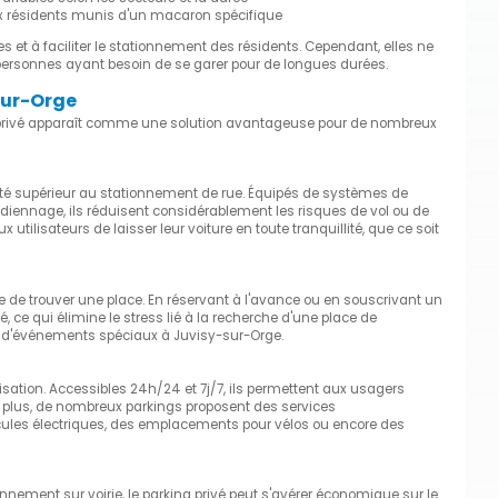
aux résidents munis d'un macaron spécifique
es et à faciliter le stationnement des résidents. Cependant, elles ne
personnes ayant besoin de se garer pour de longues durées.
sur-Orge
ng privé apparaît comme une solution avantageuse pour de nombreux
ité supérieur au stationnement de rue. Équipés de systèmes de
diennage, ils réduisent considérablement les risques de vol ou de
utilisateurs de laisser leur voiture en toute tranquillité, que ce soit
e de trouver une place. En réservant à l'avance ou en souscrivant un
e qui élimine le stress lié à la recherche d'une place de
s d'événements spéciaux à Juvisy-sur-Orge.
ilisation. Accessibles 24h/24 et 7j/7, ils permettent aux usagers
 De plus, de nombreux parkings proposent des services
ules électriques, des emplacements pour vélos ou encore des
onnement sur voirie, le parking privé peut s'avérer économique sur le