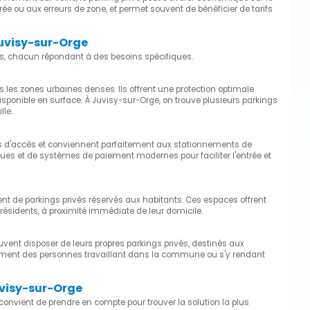
e ou aux erreurs de zone, et permet souvent de bénéficier de tarifs
Juvisy-sur-Orge
és, chacun répondant à des besoins spécifiques.
 les zones urbaines denses. Ils offrent une protection optimale
sponible en surface. À Juvisy-sur-Orge, on trouve plusieurs parkings
lle.
es d'accès et conviennent parfaitement aux stationnements de
ques et de systèmes de paiement modernes pour faciliter l'entrée et
t de parkings privés réservés aux habitants. Ces espaces offrent
résidents, à proximité immédiate de leur domicile.
uvent disposer de leurs propres parkings privés, destinés aux
nnement des personnes travaillant dans la commune ou s'y rendant
uvisy-sur-Orge
 convient de prendre en compte pour trouver la solution la plus