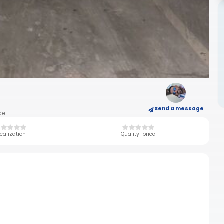
Send a message
ce
calization
Quality-price