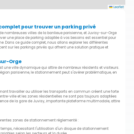
Leaflet
complet pour trouver un parking privé
de nombreuses villes de la banlieue parisienne, et Juvisy-sur-Orge
ouver une place de parking adaptée à vos besoins est essentiel pour
. Dans ce guide complet, nous allons explorer les différentes
nt sur les parkings privés qui offrent une solution pratique et
sur-Orge
t une ville dynamique qui attire de nombreux résidents et visiteurs.
n parisienne, le stationnement peut s'avérer problématique, en
nant travailler ou utiliser les transports en commun créent une forte
tre-ville et les zones résidentielles ne sont pas toujours adaptées
sence de la gare de Juvisy, importante plateforme multimodale, attire
ifférentes zones de stationnement réglementé :
 temps, nécessitant l'utilisation d'un disque de stationnement
riables selon les secteurs et la durée