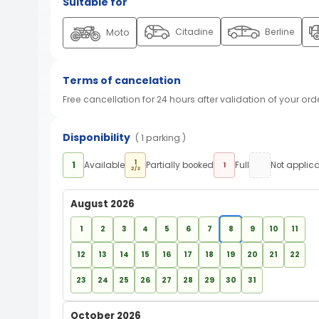
Suitable for
Citadine
Berline
Moto
Terms of cancelation
Free cancellation for 24 hours after validation of your ord
Disponibility
( 1 parking )
1
1
Available
Partially booked
Full
Not applic
1
2/3
August 2026
1
2
3
4
5
6
7
8
9
10
11
12
13
14
15
16
17
18
19
20
21
22
23
24
25
26
27
28
29
30
31
October 2026