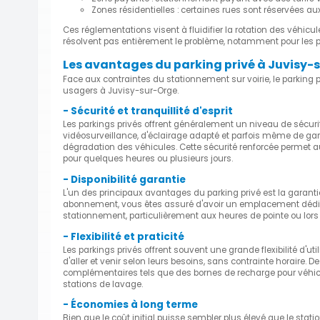
Zones résidentielles : certaines rues sont réservées 
Ces réglementations visent à fluidifier la rotation des véhicul
résolvent pas entièrement le problème, notamment pour les 
Les avantages du parking privé à Juvisy-
Face aux contraintes du stationnement sur voirie, le parki
usagers à Juvisy-sur-Orge.
- Sécurité et tranquillité d'esprit
Les parkings privés offrent généralement un niveau de sécur
vidéosurveillance, d'éclairage adapté et parfois même de gar
dégradation des véhicules. Cette sécurité renforcée permet aux 
pour quelques heures ou plusieurs jours.
- Disponibilité garantie
L'un des principaux avantages du parking privé est la garanti
abonnement, vous êtes assuré d'avoir un emplacement dédié, c
stationnement, particulièrement aux heures de pointe ou lor
- Flexibilité et praticité
Les parkings privés offrent souvent une grande flexibilité d'ut
d'aller et venir selon leurs besoins, sans contrainte horaire.
complémentaires tels que des bornes de recharge pour véhic
stations de lavage.
- Économies à long terme
Bien que le coût initial puisse sembler plus élevé que le stati