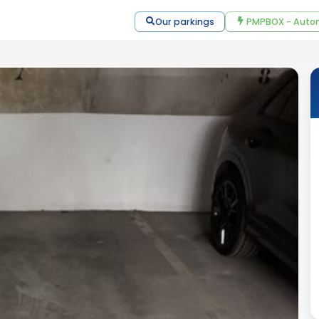
Our parkings
PMPBOX - Autom