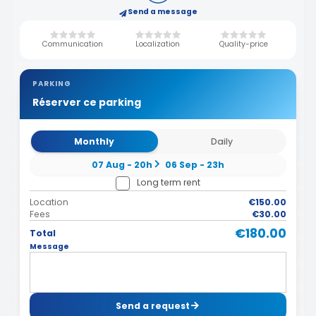
Send a message
Communication
Localization
Quality-price
PARKING
Réserver ce parking
Monthly
Daily
07 Aug - 20h
06 Sep - 23h
Long term rent
Location
€150.00
Fees
€30.00
€180.00
Total
Message
Send a request