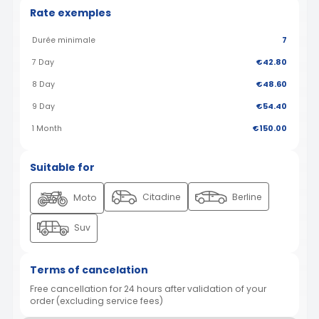
Rate exemples
Durée minimale
7
7 Day
€42.80
8 Day
€48.60
9 Day
€54.40
1 Month
€150.00
Suitable for
Citadine
Berline
Moto
Suv
Terms of cancelation
Free cancellation for 24 hours after validation of your
order (excluding service fees)