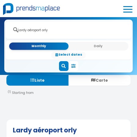
Monthly
Daily
Select dates
Liste
Carte
(1)
Starting from
Lardy aéroport orly