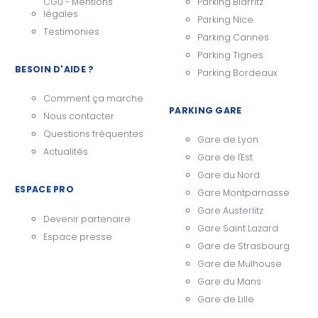
CGU - Mentions
Parking Biarritz
légales
Parking Nice
Testimonies
Parking Cannes
Parking Tignes
BESOIN D'AIDE ?
Parking Bordeaux
Comment ça marche
PARKING GARE
Nous contacter
Questions fréquentes
Gare de Lyon
Actualités
Gare de l'Est
Gare du Nord
ESPACE PRO
Gare Montparnasse
Gare Austerlitz
Devenir partenaire
Gare Saint Lazard
Espace presse
Gare de Strasbourg
Gare de Mulhouse
Gare du Mans
Gare de Lille