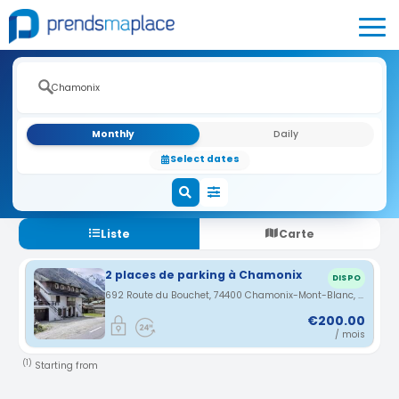
Monthly
Daily
Select dates
Liste
Carte
2 places de parking à Chamonix
DISPO
692 Route du Bouchet, 74400 Chamonix-Mont-Blanc, France · 0.82 km
€200.00
/ mois
(1)
Starting from