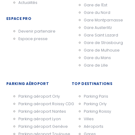
Actualités
Gare de l'Est
Gare du Nord
ESPACE PRO
Gare Montparnasse
Gare Austerlitz
Devenir partenaire
Gare Saint Lazard
Espace presse
Gare de Strasbourg
Gare de Mulhouse
Gare du Mans
Gare de Lille
PARKING AÉROPORT
TOP DESTINATIONS
Parking aéroport Orly
Parking Paris
Parking aéroport Roissy CDG
Parking Orly
Parking aéroport Nantes
Parking Roissy
Parking aéroport Lyon
Villes
Parking aéroport Genève
Aéroports
Parking aéroport Toulouse
Gares