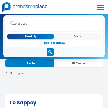
Monthly
Daily
Select dates
Liste
Carte
(1)
Starting from
Le Sappey