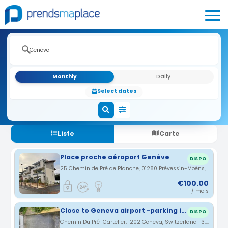
Monthly
Daily
Select dates
Liste
Carte
Place proche aéroport Genève
DISPO
25 Chemin de Pré de Planche, 01280 Prévessin-Moëns, France · 2.6 km
€100.00
/ mois
Close to Geneva airport -parking in villa
DISPO
Chemin Du Pré-Cartelier, 1202 Geneva, Switzerland · 3.09 km