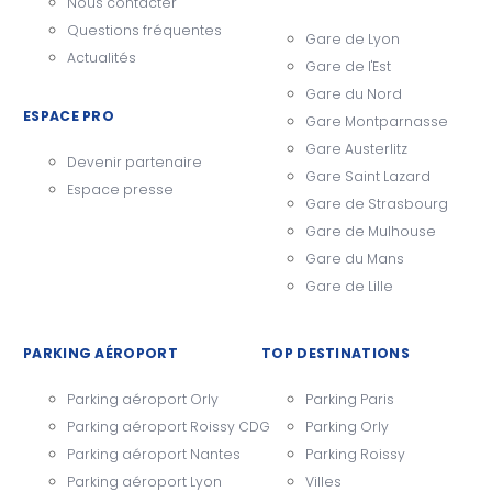
Nous contacter
Questions fréquentes
Gare de Lyon
Actualités
Gare de l'Est
Gare du Nord
ESPACE PRO
Gare Montparnasse
Gare Austerlitz
Devenir partenaire
Gare Saint Lazard
Espace presse
Gare de Strasbourg
Gare de Mulhouse
Gare du Mans
Gare de Lille
PARKING AÉROPORT
TOP DESTINATIONS
Parking aéroport Orly
Parking Paris
Parking aéroport Roissy CDG
Parking Orly
Parking aéroport Nantes
Parking Roissy
Parking aéroport Lyon
Villes