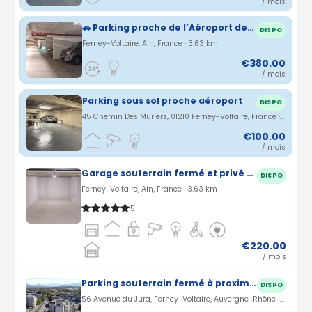
/ mois
🚗 Parking proche de l’Aéroport de Genève – Dès 5€ / jour (NAVETTE Inclus depuis et vers L'aéroport de Genève)
DISPO
Ferney-Voltaire, Ain, France · 3.63 km
€380.00
/ mois
Parking sous sol proche aéroport
DISPO
45 Chemin Des Mûriers, 01210 Ferney-Voltaire, France · 3.94 km
€100.00
/ mois
Garage souterrain fermé et privé proche de l'aéroport de Genève
DISPO
Ferney-Voltaire, Ain, France · 3.63 km
5
€220.00
/ mois
Parking souterrain fermé à proximité aéroport Genève
DISPO
56 Avenue du Jura, Ferney-Voltaire, Auvergne-Rhône-Alpes, France · 3.96 km