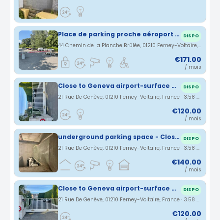
Place de parking proche aéroport / Parking space near the airport
DISPO
44 Chemin de la Planche Brûlée, 01210 Ferney-Voltaire, France · 3.14 km
€171.00
/ mois
Close to Geneva airport-surface parking
DISPO
21 Rue De Genève, 01210 Ferney-Voltaire, France · 3.58 km
€120.00
/ mois
underground parking space - Close to Geneva airport
DISPO
21 Rue De Genève, 01210 Ferney-Voltaire, France · 3.58 km
€140.00
/ mois
Close to Geneva airport-surface parking in gated residence
DISPO
21 Rue De Genève, 01210 Ferney-Voltaire, France · 3.58 km
€120.00