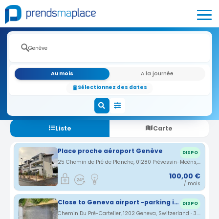
Au mois
A la journée
Sélectionnez des dates
Liste
Carte
Place proche aéroport Genève
DISPO
25 Chemin de Pré de Planche, 01280 Prévessin-Moëns, France · 2.6 km
100,00 €
/ mois
Close to Geneva airport -parking in villa
DISPO
Chemin Du Pré-Cartelier, 1202 Geneva, Switzerland · 3.09 km