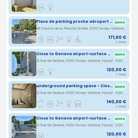
Place de parking proche aéroport / Parking space near the airport
DISPO
44 Chemin de la Planche Brûlée, 01210 Ferney-Voltaire, France · 3.14 km
171,00 €
/ mois
Close to Geneva airport-surface parking
DISPO
21 Rue De Genève, 01210 Ferney-Voltaire, France · 3.58 km
120,00 €
/ mois
underground parking space - Close to Geneva airport
DISPO
21 Rue De Genève, 01210 Ferney-Voltaire, France · 3.58 km
140,00 €
/ mois
Close to Geneva airport-surface parking in gated residence
DISPO
21 Rue De Genève, 01210 Ferney-Voltaire, France · 3.58 km
120,00 €