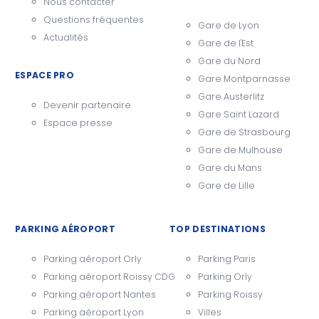
Nous contacter
Questions fréquentes
Gare de Lyon
Actualités
Gare de l'Est
Gare du Nord
ESPACE PRO
Gare Montparnasse
Gare Austerlitz
Devenir partenaire
Gare Saint Lazard
Espace presse
Gare de Strasbourg
Gare de Mulhouse
Gare du Mans
Gare de Lille
PARKING AÉROPORT
TOP DESTINATIONS
Parking aéroport Orly
Parking Paris
Parking aéroport Roissy CDG
Parking Orly
Parking aéroport Nantes
Parking Roissy
Parking aéroport Lyon
Villes