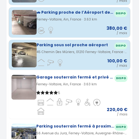
/ mois
🚗 Parking proche de l’Aéroport de Genève – Dès 5€ / jour (NAVETTE Inclus depuis et vers L'aéroport de Genève)
DISPO
Ferney-Voltaire, Ain, France · 3.63 km
380,00 €
/ mois
Parking sous sol proche aéroport
DISPO
45 Chemin Des Mûriers, 01210 Ferney-Voltaire, France · 3.94 km
100,00 €
/ mois
Garage souterrain fermé et privé proche de l'aéroport de Genève
DISPO
Ferney-Voltaire, Ain, France · 3.63 km
5
220,00 €
/ mois
Parking souterrain fermé à proximité aéroport Genève
DISPO
56 Avenue du Jura, Ferney-Voltaire, Auvergne-Rhône-Alpes, France · 3.96 km