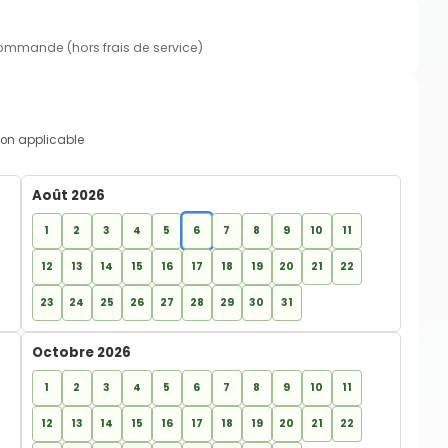
commande (hors frais de service)
on applicable
Août 2026
1
2
3
4
5
6
7
8
9
10
11
12
13
14
15
16
17
18
19
20
21
22
23
24
25
26
27
28
29
30
31
Octobre 2026
1
2
3
4
5
6
7
8
9
10
11
12
13
14
15
16
17
18
19
20
21
22