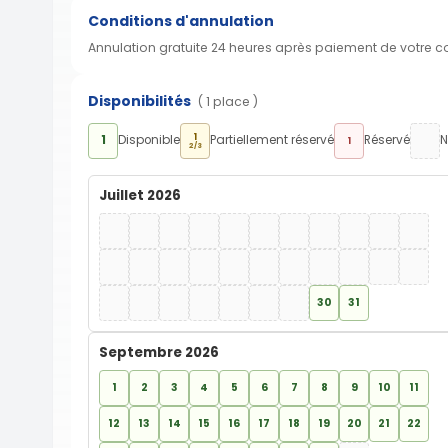
Conditions d'annulation
Annulation gratuite 24 heures après paiement de votre 
Disponibilités
( 1 place )
1
1
Disponible
Partiellement réservé
Réservé
N
1
2/3
Juillet 2026
30
31
Septembre 2026
1
2
3
4
5
6
7
8
9
10
11
12
13
14
15
16
17
18
19
20
21
22