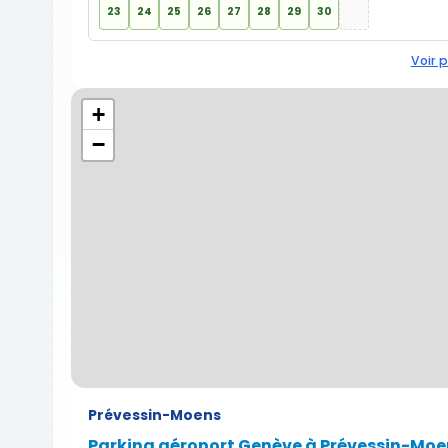
23
24
25
26
27
28
29
30
Voir p
+
−
Prévessin-Moens
Parking aéroport Genève à Prévessin-Moe