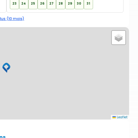
23
24
25
26
27
28
29
30
31
lus (10 mois)
Leaflet
ns