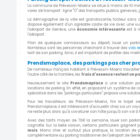
La commune de Prévessin-Moens se situe à moins de 10 mi
voies de transport : ligne "O" des transports publics genevoi
La démographie de la ville est grandissante, facteur sans au
dispose également d'un agréable cadre de vie avec une vue
l'aéroport de Genève, une
économie intéressante
est à r
l'aéroport.
Filon de quelques connaisseurs au départ, louer un parki
Nombreux sont les personnes cherchant à trouver des
vols 
tarif de son parking. Ainsi, il est important de profiter des me
Prendsmaplace, des parkings pas cher pro
De nombreux français habitant à Prévessin-Moens travaillen
l'autre côté de la frontière, les
frais d'essence restent un p
Heureusement le site
Prendsmaplace
a une solution pou
locations de parking. En effet, en proposant un système de co
spécialisé dans les "parkings particuliers" propose une solutio
Pour les travailleurs de Prévessin-Moens, fini le trajet
Prendsmaplace, il est intéressant d'accueillir chez soi un voyag
ne reste plus alors qu'à covoiturer son hôte jusqu'à son vol à l'
Avec des tarifs moyen de 70€ la semaine, louer son parkin
cagnotte. Sur la belle saison, certains particuliers gagnent
mois
. Moins cher et surtout plus pratique, la location de 
complémentaire au parking traditionnel de l'aéroport de Genè