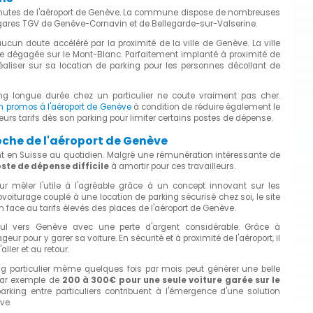
nutes de l'aéroport de Genève. La commune dispose de nombreuses
s, gares TGV de Genève-Cornavin et de Bellegarde-sur-Valserine.
cun doute accéléré par la proximité de la ville de Genève. La ville
 dégagée sur le Mont-Blanc. Parfaitement implanté à proximité de
éaliser sur sa location de parking pour les personnes décollant de
ng longue durée chez un particulier ne coute vraiment pas cher.
en promos à l'aéroport de Genève
à condition de réduire également le
illeurs tarifs dès son parking pour limiter certains postes de dépense.
che de l'aéroport de Genève
t en Suisse au quotidien. Malgré une rémunération intéressante de
oste de dépense difficile
à amortir pour ces travailleurs.
r mêler l'utile à l'agréable grâce à un concept innovant sur les
voiturage couplé à une location de parking sécurisé chez soi, le site
n face au tarifs élevés des places de l'aéroport de Genève.
 seul vers Genève avec une perte d'argent considérable. Grâce à
eur pour y garer sa voiture. En sécurité et à proximité de l'aéroport, il
aller et au retour.
g particulier même quelques fois par mois peut générer une belle
 par exemple de
200 à 300€ pour une seule voiture garée sur le
parking entre particuliers contribuent à l'émergence d'une solution
ve.