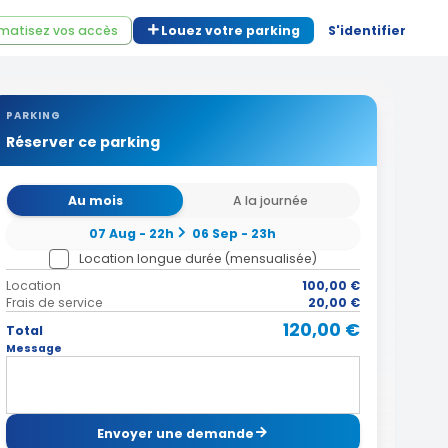
matisez vos accès
Louez votre parking
S'identifier
PARKING
Réserver ce parking
Au mois
A la journée
07 Aug - 22h
06 Sep - 23h
Location longue durée (mensualisée)
Location
100,00 €
Frais de service
20,00 €
120,00 €
Total
Message
Envoyer une demande