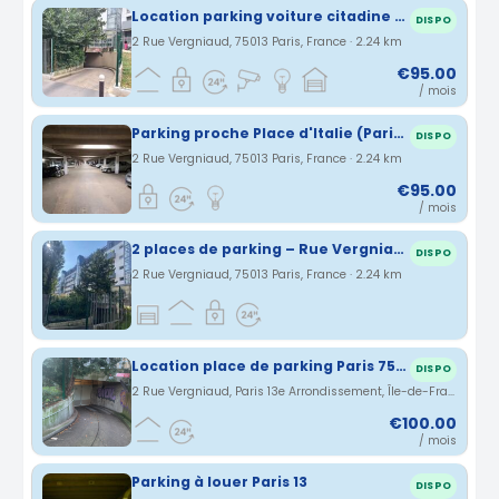
Location parking voiture citadine - Paris 13ème
DISPO
2 Rue Vergniaud, 75013 Paris, France · 2.24 km
€95.00
/ mois
Parking proche Place d'Italie (Paris 13)
DISPO
2 Rue Vergniaud, 75013 Paris, France · 2.24 km
€95.00
/ mois
2 places de parking – Rue Vergniaud – Glacière / Corvisard
DISPO
2 Rue Vergniaud, 75013 Paris, France · 2.24 km
Location place de parking Paris 75013
DISPO
2 Rue Vergniaud, Paris 13e Arrondissement, Île-de-France, France · 2.24 km
€100.00
/ mois
Parking à louer Paris 13
DISPO