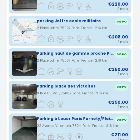
€220.00
/ mois
parking Joffre ecole militaire
DISPO
2 Place Joffre, 75007 Paris, France · 2.16 km
€208.00
/ mois
Parking haut de gamme proche Place Joffre
DISPO
2 Place Joffre, 75007 Paris, France · 2.16 km
€250.00
/ mois
Parking place des Victoires
DISPO
9 Rue Du Mail, 75002 Paris, France · 2.16 km
€250.00
/ mois
Parking à Louer Paris Pernety/Plaisance
DISPO
22 Avenue Villemain, 75014 Paris, France · 2.16 km
€211.00
/ mois