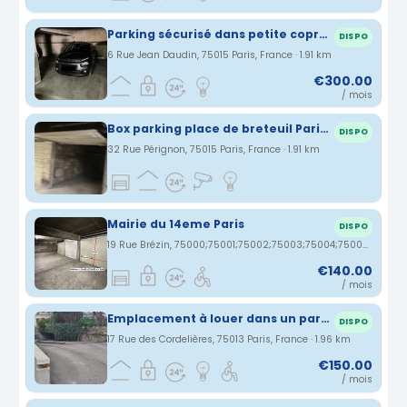
Parking sécurisé dans petite copropriété - Proche Métro et Gare Paris
DISPO
6 Rue Jean Daudin, 75015 Paris, France · 1.91 km
€300.00
/ mois
Box parking place de breteuil Paris 7e
DISPO
32 Rue Pérignon, 75015 Paris, France · 1.91 km
Mairie du 14eme Paris
DISPO
19 Rue Brézin, 75000;75001;75002;75003;75004;75005;75006;75007;75008;75009;75010;75011;75012;75013;75014;75015;75016;75017;75018;75019;75020;75116 Paris, France · 1.92 km
€140.00
/ mois
Emplacement à louer dans un parking souterrain entre 5e et 13 e arrondissement de Paris
DISPO
17 Rue des Cordelières, 75013 Paris, France · 1.96 km
€150.00
/ mois