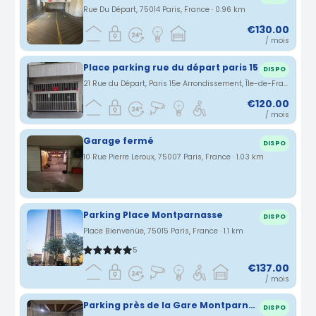
Rue Du Départ, 75014 Paris, France · 0.96 km
€130.00
/ mois
Place parking rue du départ paris 15
DISPO
21 Rue du Départ, Paris 15e Arrondissement, Île-de-France, France · 1.01 km
€120.00
/ mois
Garage fermé
DISPO
10 Rue Pierre Leroux, 75007 Paris, France · 1.03 km
Parking Place Montparnasse
DISPO
Place Bienvenüe, 75015 Paris, France · 1.1 km
5
€137.00
/ mois
Parking près de la Gare Montparnasse
DISPO