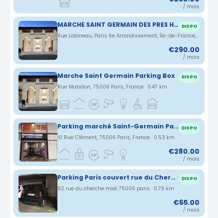
/ mois
MARCHE SAINT GERMAIN DES PRES HIGH SECURITY BOX
DISPO
Rue Lobineau, Paris 6e Arrondissement, Île-de-France, France · 0.46 km
€290.00
/ mois
Marche Saint Germain Parking Box
DISPO
Rue Mabillon, 75006 Paris, France · 0.47 km
Parking marché Saint-Germain Paris 75006
DISPO
10 Rue Clément, 75006 Paris, France · 0.53 km
€280.00
/ mois
Parking Paris couvert rue du Cherche-Midi (75)
DISPO
92 rue du cherche midi 75006 paris · 0.76 km
€65.00
/ mois