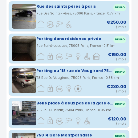
Rue des saints pères à paris
DISPO
Rue Des Saints-Pères, 75006 Paris, France · 0.77 km
€250.00
/ mois
Parking dans résidence privée
DISPO
Rue Saint-Jacques, 75005 Paris, France · 0.81 km
€150.00
/ mois
Parking au 118 rue de Vaugirard 75006 Paris
DISPO
118 Rue De Vaugirard, 75006 Paris, France · 0.88 km
€230.00
/ mois
Belle place à deux pas de la gare et face à la tour Montparnasse
DISPO
21 Rue Du Départ, 75014 Paris, France · 0.95 km
€120.00
/ mois
75014 Gare Montparnasse
DISPO