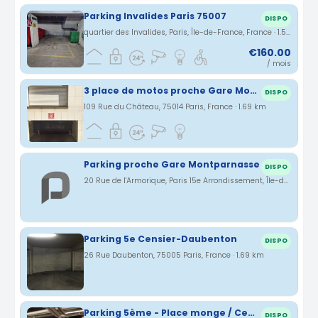
Parking Invalides Paris 75007
DISPO
quartier des Invalides, Paris, Île-de-France, France · 1.55 km
€160.00
/ mois
3 place de motos proche Gare Montparnasse
DISPO
109 Rue du Château, 75014 Paris, France · 1.69 km
Parking proche Gare Montparnasse
DISPO
20 Rue de l'Armorique, Paris 15e Arrondissement, Île-de-France, France · 1.69 km
Parking 5e Censier-Daubenton
DISPO
26 Rue Daubenton, 75005 Paris, France · 1.69 km
Parking 5ème - Place monge / Censier
DISPO