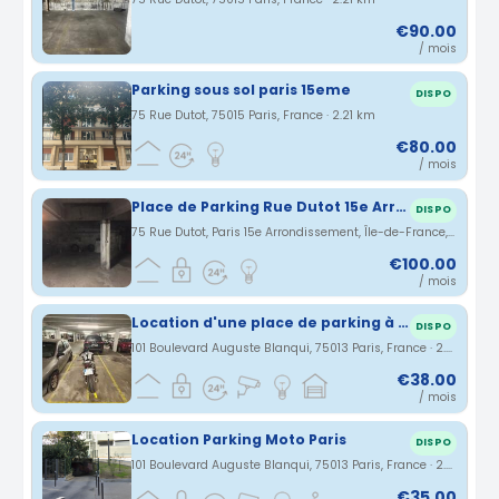
€90.00
/ mois
Parking sous sol paris 15eme
DISPO
75 Rue Dutot, 75015 Paris, France · 2.21 km
€80.00
/ mois
Place de Parking Rue Dutot 15e Arrondissement PARIS
DISPO
75 Rue Dutot, Paris 15e Arrondissement, Île-de-France, France · 2.21 km
€100.00
/ mois
Location d'une place de parking à Glacière pour 2 roues dans une résidence privative
DISPO
101 Boulevard Auguste Blanqui, 75013 Paris, France · 2.21 km
€38.00
/ mois
Location Parking Moto Paris
DISPO
101 Boulevard Auguste Blanqui, 75013 Paris, France · 2.21 km
€35.00