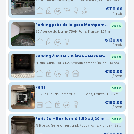
32 Boulevard de Vaugirard, 75015 Paris, France · 1.34 km
€110.00
/ mois
Parking près de la gare Montparnasse
DISPO
90 Avenue du Maine, 75014 Paris, France · 1.37 km
€130.00
/ mois
Parking à louer - 15ème - Necker-Montparnasse
DISPO
14 Rue Dulac, Paris 15e Arrondissement, Île-de-France, France · 1.38 km
€150.00
/ mois
Paris
DISPO
60 Rue Claude Bernard, 75005 Paris, France · 1.39 km
€150.00
/ mois
Paris 7e – Box fermé 5,50 x 2,20 m – Résidence de standing (Necker)
DISPO
19 Rue du Général Bertrand, 75007 Paris, France · 1.39 km
€220.00