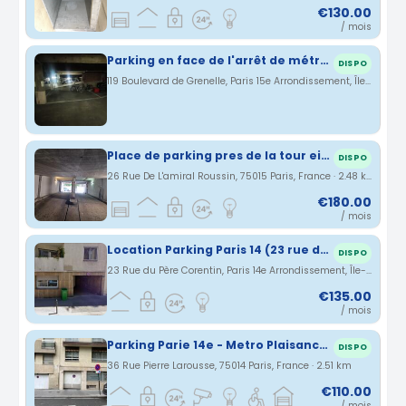
€130.00
/ mois
Parking en face de l'arrêt de métro La Motte Piquet Grenelle.
DISPO
119 Boulevard de Grenelle, Paris 15e Arrondissement, Île-de-France, France · 2.48 km
Place de parking pres de la tour eiffel
DISPO
26 Rue De L'amiral Roussin, 75015 Paris, France · 2.48 km
€180.00
/ mois
Location Parking Paris 14 (23 rue du Pere Corentin)
DISPO
23 Rue du Père Corentin, Paris 14e Arrondissement, Île-de-France, France · 2.5 km
€135.00
/ mois
Parking Parie 14e - Metro Plaisance - Hôpital Saint Joseph
DISPO
36 Rue Pierre Larousse, 75014 Paris, France · 2.51 km
€110.00
/ mois