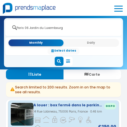
Monthly
Daily
Select dates
Liste
Carte
Search limited to 200 results. Zoom in on the map to
see all results.
A louer : box fermé dans le parking sécurisé du Marché Saint-Germain-des-Prés
DISPO
14 Rue Lobineau, 75006 Paris, France · 0.46 km
€250.00