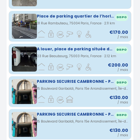
Place de parking quartier de l’horloge
DISPO
31 Rue Rambuteau, 75004 Paris, France · 2.11 km
€170.00
/ mois
A louer, place de parking située dans le quartier de l’Horloge au coeur de Paris. A proximité des Halles et du centre Pompidou.
DISPO
23 Rue Beaubourg, 75003 Paris, France · 2.12 km
€200.00
/ mois
PARKING SECURISE CAMBRONNE - PARIS 15 - 75015
DISPO
15 Boulevard Garibaldi, Paris 15e Arrondissement, Île-de-France, France · 2.12 km
€130.00
/ mois
PARKING SECURISE CAMBRONNE - PARIS 15 - 75015
DISPO
15 Boulevard Garibaldi, Paris 15e Arrondissement, Île-de-France, France · 2.12 km
€130.00
/ mois