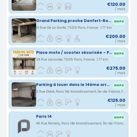
€120.00
/ mois
Grand Parking proche Denfert-Rochereau
DISPO
61 Rue De La Santé, 75013 Paris, France · 1.77 km
€200.00
/ mois
Place moto / scooter sécurisée – Paris 15e – Rue Lecourbe
DISPO
24 Rue Lecourbe, 75015 Paris, France · 1.77 km
€275.00
/ mois
Parking à louer dans le 14ème arrondissement de Paris, surveillance 24/7
DISPO
2 Rue Didot, Paris 14e Arrondissement, Île-de-France, France · 1.77 km
€125.00
/ mois
Paris 14
DISPO
46 Rue Pernety, Paris 14e Arrondissement, Île-de-France, France · 1.89 km