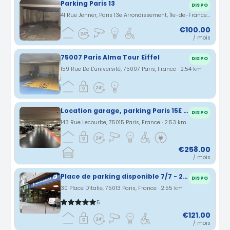
Parking Paris 13
DISPO
41 Rue Jenner, Paris 13e Arrondissement, Île-de-France, France · 2.53 km
€100.00
/ mois
75007 Paris Alma Tour Eiffel
DISPO
159 Rue De L'université, 75007 Paris, France · 2.54 km
Location garage, parking Paris 15E (75015) - bornes de recharges électriques disponibles
DISPO
143 Rue Lecourbe, 75015 Paris, France · 2.53 km
€258.00
/ mois
Place de parking disponible 7/7 - 24/24
DISPO
30 Place D'italie, 75013 Paris, France · 2.55 km
5
€121.00
/ mois