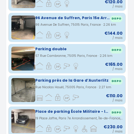
€120.00
/ mois
96 Avenue de Suffren, Paris 15e Arrondissement, Île-de-France, France Direct propriétaire: Place de parking. Parking lumineux et sécurisé. 2ème Sous sol.
DISPO
96 Avenue De Suffren, 75015 Paris, France · 2.26 km
€144.00
/ mois
Parking double
DISPO
57 Rue Cambronne, 75015 Paris, France · 2.26 km
€165.00
/ mois
Parking près de la Gare d’Austerlitz
DISPO
Rue Nicolas Houël, 75005 Paris, France · 2.27 km
€110.00
/ mois
Place de parking École Militaire - INDIGO PARIS JOFFRE SUFFREN
DISPO
19 Place Joffre, Paris 7e Arrondissement, Île-de-France, Frankreich · 2.29 km
€230.00
/ mois