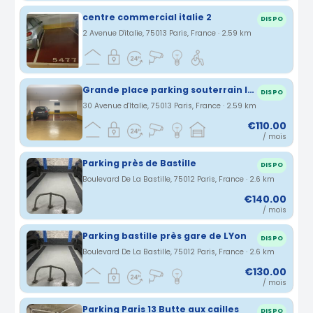
centre commercial italie 2
DISPO
2 Avenue D'italie, 75013 Paris, France · 2.59 km
Grande place parking souterrain Italie 2 Paris 13
DISPO
30 Avenue d'Italie, 75013 Paris, France · 2.59 km
€110.00
/ mois
Parking près de Bastille
DISPO
Boulevard De La Bastille, 75012 Paris, France · 2.6 km
€140.00
/ mois
Parking bastille près gare de LYon
DISPO
Boulevard De La Bastille, 75012 Paris, France · 2.6 km
€130.00
/ mois
Parking Paris 13 Butte aux cailles
DISPO