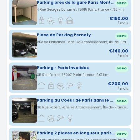
Parking près de la gare Paris Montparnasse 15ieme arrondissement de paris
DISPO
4 Rue Georges Duhamel, 75015 Paris, France · 1.96 km
€150.00
/ mois
Place de Parking Pernety
DISPO
Rue de Plaisance, Paris 14e Arrondissement, Île-de-France, France · 1.98 km
€140.00
/ mois
Parking - Paris Invalides
DISPO
35 Rue Fabert, 75007 Paris, France · 2.01 km
€200.00
/ mois
Parking au Coeur de Paris dans le 7eme arrondissement
DISPO
36 Rue Fabert, Paris 7e Arrondissement, Île-de-France, France · 2.02 km
Parking 2 places en longueur paris 14°
DISPO