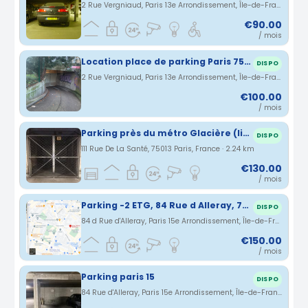
2 Rue Vergniaud, Paris 13e Arrondissement, Île-de-France, France · 2.24 km
€90.00
/ mois
Location place de parking Paris 75013
DISPO
2 Rue Vergniaud, Paris 13e Arrondissement, Île-de-France, France · 2.24 km
€100.00
/ mois
Parking près du métro Glacière (ligne 6) et bus 21/64
DISPO
111 Rue De La Santé, 75013 Paris, France · 2.24 km
€130.00
/ mois
Parking -2 ETG, 84 Rue d Alleray, 75015
DISPO
84 d Rue d'Alleray, Paris 15e Arrondissement, Île-de-France, France · 2.26 km
€150.00
/ mois
Parking paris 15
DISPO
84 Rue d'Alleray, Paris 15e Arrondissement, Île-de-France, France · 2.26 km