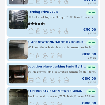
/ mois
Parking Privé 75013
DISPO
101 Boulevard Auguste Blanqui, 75013 Paris, France · 2.21 km
5
€90.00
/ mois
PLACE STATIONNEMENT 1ER SOUS-SOL PARIS 14 DIDOT
DISPO
145 Rue d'Alesia, Paris 14e Arrondissement, Île-de-France, France · 2.22 km
€130.00
/ mois
Location place parking Paris 15 / Blomet-Cambronne
DISPO
66 Rue Blomet, Paris 15e Arrondissement, Île-de-France, France · 2.23 km
€100.00
/ mois
PARKING PARIS 14E METRO PLAISANCE
DISPO
Rue Raymond Losserand, 75014 Paris, France · 2.23 km
€100.00