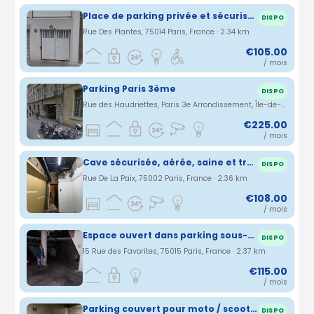
Place de parking privée et sécurisée au 1er sous soul, Paris 75014
DISPO
Rue Des Plantes, 75014 Paris, France · 2.34 km
€105.00
/ mois
Parking Paris 3ème
DISPO
Rue des Haudriettes, Paris 3e Arrondissement, Île-de-France, France · 2.35 km
€225.00
/ mois
Cave sécurisée, aérée, saine et très haute sous plafond. Rue de la Paix
DISPO
Rue De La Paix, 75002 Paris, France · 2.36 km
€108.00
/ mois
Espace ouvert dans parking sous-terrain Paris 15e
DISPO
15 Rue des Favorites, 75015 Paris, France · 2.37 km
€115.00
/ mois
Parking couvert pour moto / scooter sécurisé 47 rue de vouillé 75015 Paris
DISPO