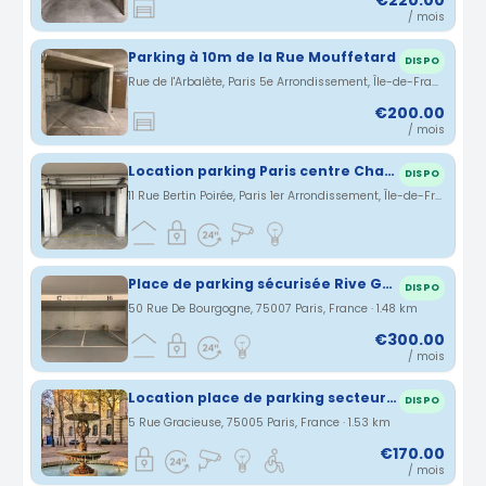
/ mois
Parking à 10m de la Rue Mouffetard
DISPO
Rue de l'Arbalète, Paris 5e Arrondissement, Île-de-France, France · 1.45 km
€200.00
/ mois
Location parking Paris centre Chatelet rue Bertin Poirée (75)
DISPO
11 Rue Bertin Poirée, Paris 1er Arrondissement, Île-de-France, France · 1.48 km
Place de parking sécurisée Rive Gauche 7ème arrondissement
DISPO
50 Rue De Bourgogne, 75007 Paris, France · 1.48 km
€300.00
/ mois
Location place de parking secteur Place Monge
DISPO
5 Rue Gracieuse, 75005 Paris, France · 1.53 km
€170.00
/ mois