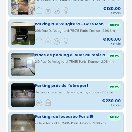
24 bis Rue des Plantes, Paris 14e Arrondissement, Île-de-France, France · 2.03 km
€130.00
/ mois
Parking rue Vaugirard - Gare Montparnasse
DISPO
208 Rue De Vaugirard, 75015 Paris, France · 2.06 km
€100.00
/ mois
Place de parking à louer au mois au 210 rue de Vaugirard, 75015 Paris
DISPO
210 Rue De Vaugirard, 75015 Paris, France · 2.08 km
Parking près de l’aéroport
DISPO
14e arrondissement de Paris, Paris, France · 2.09 km
€280.00
/ mois
Parking rue lecourbe Paris 15
DISPO
77 Rue Lecourbe, 75015 Paris, France · 2.09 km