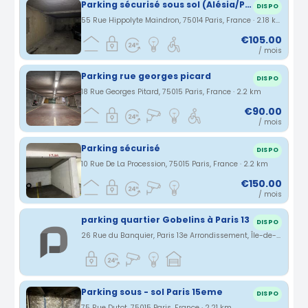
Parking sécurisé sous sol (Alésia/Pernety), accès avec monte-voiture
DISPO
55 Rue Hippolyte Maindron, 75014 Paris, France · 2.18 km
€105.00
/ mois
Parking rue georges picard
DISPO
18 Rue Georges Pitard, 75015 Paris, France · 2.2 km
€90.00
/ mois
Parking sécurisé
DISPO
10 Rue De La Procession, 75015 Paris, France · 2.2 km
€150.00
/ mois
parking quartier Gobelins à Paris 13
DISPO
26 Rue du Banquier, Paris 13e Arrondissement, Île-de-France, France · 2.2 km
Parking sous - sol Paris 15eme
DISPO
75 Rue Dutot, 75015 Paris, France · 2.21 km