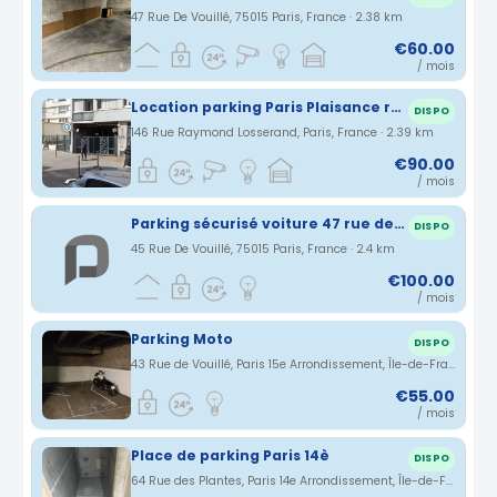
47 Rue De Vouillé, 75015 Paris, France · 2.38 km
€60.00
/ mois
Location parking Paris Plaisance rue Raymond Losserand (75)
DISPO
146 Rue Raymond Losserand, Paris, France · 2.39 km
€90.00
/ mois
Parking sécurisé voiture 47 rue de Vouillé 75015 Paris
DISPO
45 Rue De Vouillé, 75015 Paris, France · 2.4 km
€100.00
/ mois
Parking Moto
DISPO
43 Rue de Vouillé, Paris 15e Arrondissement, Île-de-France, France · 2.41 km
€55.00
/ mois
Place de parking Paris 14è
DISPO
64 Rue des Plantes, Paris 14e Arrondissement, Île-de-France, France · 2.48 km