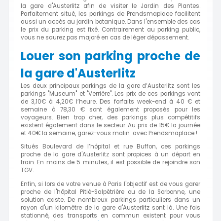
la gare d'Austerlitz afin de visiter le Jardin des Plantes.
Parfaitement situé, les parkings de Prendsmaplace facilitent
aussi un accès au jardin botanique. Dans l'ensemble des cas
le prix du parking est fixé. Contrairement au parking public,
vous ne saurez pas majoré en cas de léger dépassement.
Louer son parking proche de
la gare d'Austerlitz
Les deux principaux parkings de la gare d’Austerlitz sont les
parkings "Museum" et "Verrière". Les prix de ces parkings vont
de 3,10€ à 4,20€ l’heure. Des forfaits week-end à 40 € et
semaine à 78,30 € sont également proposés pour les
voyageurs. Bien trop cher, des parkings plus compétitifs
existent également dans le secteur. Au prix de 15€ la journée
et 40€ la semaine, garez-vous malin avec Prendsmaplace !
Situés Boulevard de l’hôpital et rue Buffon, ces parkings
proche de la gare d'Austerlitz sont propices à un départ en
train. En moins de 5 minutes, il est possible de rejoindre son
TGV.
Enfin, si lors de votre venue à Paris l'objectif est de vous garer
proche de l'hôpital Pitié-Salpêtrière ou de la Sorbonne, une
solution existe. De nombreux parkings particuliers dans un
rayon d'un kilomètre de la gare d'Austerlitz sont là. Une fois
stationné, des transports en commun existent pour vous