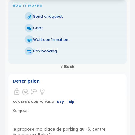
HOW IT WORKS
Send a request
Chat
Wait confirmation
Pay booking
Back
Description
ACCESS MODE PARKING
Key
Bip
Bonjour
je propose ma place de parking au -6, centre
commercial Italie 2.