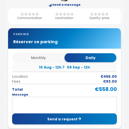
Send a message
Communication
Localization
Quality-price
PARKING
Réserver ce parking
Monthly
Daily
10 Aug - 12h
09 Sep - 12h
Location
€465.00
Fees
€93.00
€558.00
Total
Message
Send a request