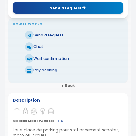
Send a request
HOW IT WORKS
Send a request
Chat
Wait confirmation
Pay booking
Back
Description
ACCESS MODE PARKING
Bip
Loue place de parking pour stationnement scooter,
moto ou 2 roues.