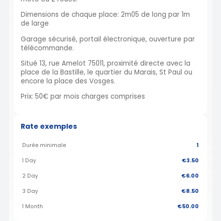
Dimensions de chaque place: 2m05 de long par 1m
de large
Garage sécurisé, portail électronique, ouverture par
télécommande.
Situé 13, rue Amelot 75011, proximité directe avec la
place de la Bastille, le quartier du Marais, St Paul ou
encore la place des Vosges.
Prix: 50€ par mois charges comprises
Rate exemples
Durée minimale
1
1 Day
€3.50
2 Day
€6.00
3 Day
€8.50
1 Month
€50.00