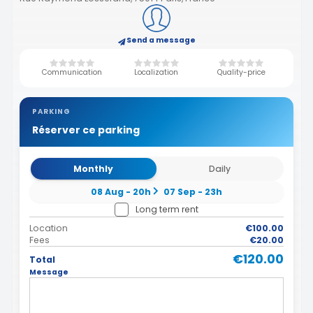
Send a message
Communication
Localization
Quality-price
PARKING
Réserver ce parking
Monthly
Daily
08 Aug - 20h
07 Sep - 23h
Long term rent
Location
€100.00
Fees
€20.00
€120.00
Total
Message