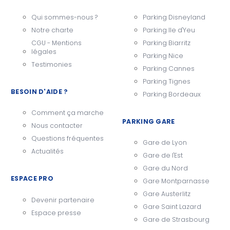
Qui sommes-nous ?
Parking Disneyland
Notre charte
Parking Ile d'Yeu
CGU - Mentions
Parking Biarritz
légales
Parking Nice
Testimonies
Parking Cannes
Parking Tignes
BESOIN D'AIDE ?
Parking Bordeaux
Comment ça marche
PARKING GARE
Nous contacter
Questions fréquentes
Gare de Lyon
Actualités
Gare de l'Est
Gare du Nord
ESPACE PRO
Gare Montparnasse
Gare Austerlitz
Devenir partenaire
Gare Saint Lazard
Espace presse
Gare de Strasbourg