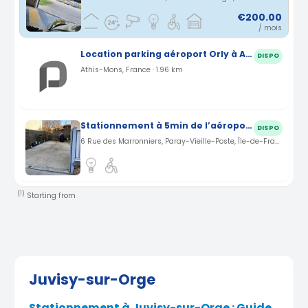
€200.00
/ mois
Location parking aéroport Orly à Athis-Mons (91)
DISPO
Athis-Mons, France · 1.96 km
Stationnement à 5min de l’aéroport d’Orly
DISPO
6 Rue des Marronniers, Paray-Vieille-Poste, Île-de-France, France · 2.7 km
(1)
Starting from
Juvisy-sur-Orge
Stationnement à Juvisy-sur-Orge : Guide