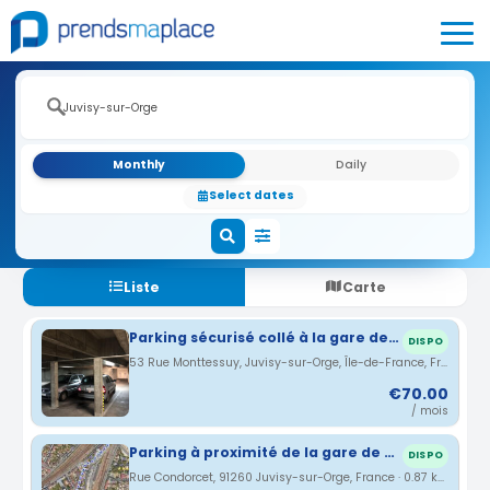
Monthly
Daily
Select dates
Liste
Carte
Parking sécurisé collé à la gare de Juvisy s/Orge
DISPO
53 Rue Monttessuy, Juvisy-sur-Orge, Île-de-France, France · 0.64 km
€70.00
/ mois
Parking à proximité de la gare de Juvisy
DISPO
Rue Condorcet, 91260 Juvisy-sur-Orge, France · 0.87 km