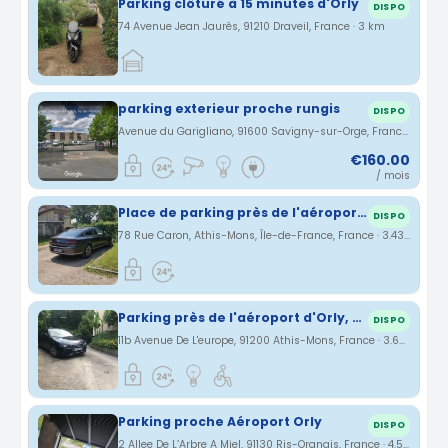
Parking clôturé à 15 minutes d'Orly
DISPO
74 Avenue Jean Jaurès, 91210 Draveil, France · 3 km
parking exterieur proche rungis
DISPO
Avenue du Garigliano, 91600 Savigny-sur-Orge, France · 3.21 km
€160.00
/ mois
Place de parking près de l'aéroport d'Orly
DISPO
78 Rue Caron, Athis-Mons, Île-de-France, France · 3.43 km
Parking près de l'aéroport d'Orly, privé, sécurisé
DISPO
11b Avenue De L'europe, 91200 Athis-Mons, France · 3.65 km
Parking proche Aéroport Orly
DISPO
2 Allee De L’Arbre A Miel, 91130 Ris-Orangis, France · 4.52 km