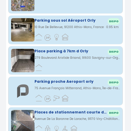
Parking sous sol Aéroport Orly
DISPO
10 Rue De Bellevue, 91200 Athis-Mons, France · 0.95 km
Place parking à 7km d Orly
DISPO
279 Boulevard Aristide Briand, 91600 Savigny-sur-Orge, France · 1.12 km
Parking proche Aeroport orly
DISPO
75 Avenue François Mitterrand, Athis-Mons, Île-de-France, France · 1.42 km
Places de stationnement courte durée
DISPO
Avenue De La Baronne De Laroche, 91170 Viry-Châtillon, France · 1.67 km