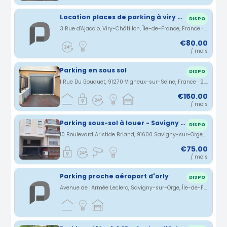
Location places de parking à viry Châtillon 3 rue Ajaccio
DISPO
3 Rue d'Ajaccio, Viry-Châtillon, Île-de-France, France · 2.71 km
€80.00
/ mois
Parking en sous sol
DISPO
1 Rue Du Bouquet, 91270 Vigneux-sur-Seine, France · 2.8 km
€150.00
/ mois
Parking sous-sol à louer - Savigny Sur Orge
DISPO
10 Boulevard Aristide Briand, 91600 Savigny-sur-Orge, France · 2.84 km
€75.00
/ mois
Parking proche aéroport d'orly
DISPO
Avenue de l'Armée Leclerc, Savigny-sur-Orge, Île-de-France, France · 2.87 km