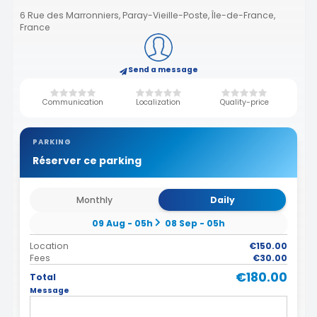
6 Rue des Marronniers, Paray-Vieille-Poste, Île-de-France,
France
Send a message
Communication
Localization
Quality-price
PARKING
Réserver ce parking
Monthly
Daily
09 Aug - 05h
08 Sep - 05h
Location
€150.00
Fees
€30.00
€180.00
Total
Message