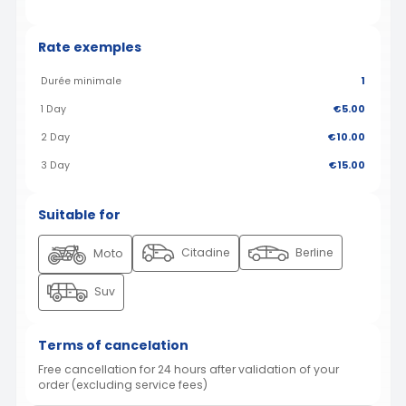
Rate exemples
Durée minimale
1
1 Day
€5.00
2 Day
€10.00
3 Day
€15.00
Suitable for
Citadine
Berline
Moto
Suv
Terms of cancelation
Free cancellation for 24 hours after validation of your
order (excluding service fees)