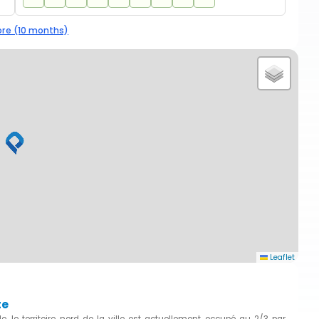
re (10 months)
Leaflet
te
 le territoire nord de la ville est actuellement occupé au 2/3 par