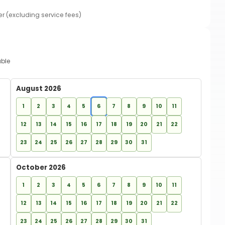
er (excluding service fees)
able
August 2026
1
2
3
4
5
6
7
8
9
10
11
12
13
14
15
16
17
18
19
20
21
22
23
24
25
26
27
28
29
30
31
October 2026
1
2
3
4
5
6
7
8
9
10
11
12
13
14
15
16
17
18
19
20
21
22
23
24
25
26
27
28
29
30
31