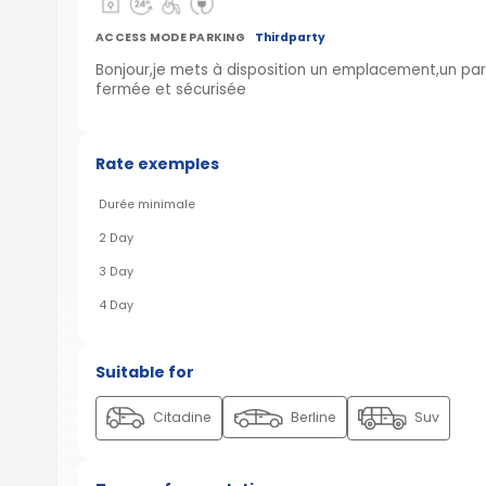
ACCESS MODE PARKING
Thirdparty
Bonjour,je mets à disposition un emplacement,un par
fermée et sécurisée
Rate exemples
Durée minimale
2 Day
3 Day
4 Day
Suitable for
Citadine
Berline
Suv