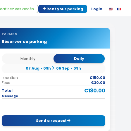
atisez vos accès
Rent your parking
Login
PARKING
Réserver ce parking
Monthly
Daily
07 Aug - 09h
06 Sep - 09h
Location
€150.00
Fees
€30.00
€180.00
Total
Message
Send a request