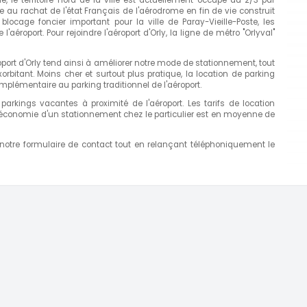
uite au rachat de l'état Français de l'aérodrome en fin de vie construit
ocage foncier important pour la ville de Paray-Vieille-Poste, les
'aéroport. Pour rejoindre l'aéroport d'Orly, la ligne de métro "Orlyval"
oport d'Orly tend ainsi à améliorer notre mode de stationnement, tout
bitant. Moins cher et surtout plus pratique, la location de parking
mplémentaire au parking traditionnel de l'aéroport.
rkings vacantes à proximité de l'aéroport. Les tarifs de location
l'économie d'un stationnement chez le particulier est en moyenne de
 notre formulaire de contact tout en relançant téléphoniquement le