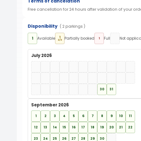
Terms of cancelation
Free cancellation for 24 hours after validation of your ord
Disponibility
( 2 parkings )
1
1
Available
Partially booked
Full
Not applic
1
2/3
July 2026
30
31
September 2026
1
2
3
4
5
6
7
8
9
10
11
12
13
14
15
16
17
18
19
20
21
22
23
24
25
26
27
28
29
30