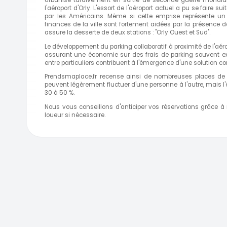
l'aéroport d'Orly. L'essort de l'aéroport actuel a pu se faire s
par les Américains. Même si cette emprise représente un bl
finances de la ville sont fortement aidées par la présence de l
assure la desserte de deux stations : "Orly Ouest et Sud".
Le développement du parking collaboratif à proximité de l'aér
assurant une économie sur des frais de parking souvent exor
entre particuliers contribuent à l'émergence d'une solution co
Prendsmaplace.fr recense ainsi de nombreuses places de pa
peuvent légèrement fluctuer d'une personne à l'autre, mais 
30 à 50 %.
Nous vous conseillons d'anticiper vos réservations grâce à
loueur si nécessaire.