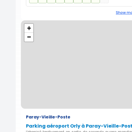
Show mo
+
−
Paray-Vieille-Poste
Parking aéroport Orly à Paray-Vieille-Pos
Urbanisé tardivement en sortie de seconde guerre mondiale,