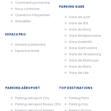
Comment ça marche
PARKING GARE
Nous contacter
Questions fréquentes
Gare de Lyon
Actualités
Gare de l'Est
Gare du Nord
ESPACE PRO
Gare Montparnasse
Gare Austerlitz
Devenir partenaire
Gare Saint Lazard
Espace presse
Gare de Strasbourg
Gare de Mulhouse
Gare du Mans
Gare de Lille
PARKING AÉROPORT
TOP DESTINATIONS
Parking aéroport Orly
Parking Paris
Parking aéroport Roissy CDG
Parking Orly
Parking aéroport Nantes
Parking Roissy