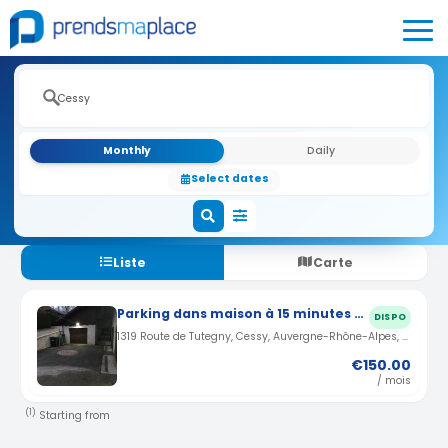
Monthly
Daily
Select dates
Liste
Carte
Parking dans maison à 15 minutes de l'aéroport de Geneve à Cessy(01)
DISPO
1319 Route de Tutegny, Cessy, Auvergne-Rhône-Alpes, France · 1.44 km
€150.00
/ mois
(1)
Starting from