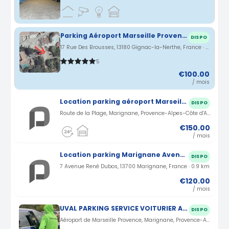
Parking Aéroport Marseille Provence (avec transfert vers l'aéroport)
DISPO
17 Rue Des Brousses, 13180 Gignac-la-Nerthe, France · 3.58 km
5
€100.00
/ mois
Location parking aéroport Marseille a MARIGNANE
DISPO
Route de la Plage, Marignane, Provence-Alpes-Côte d'Azur, France · 0.7 km
€150.00
/ mois
Location parking Marignane Avenue René Dubos (13)
DISPO
7 Avenue René Dubos, 13700 Marignane, France · 0.9 km
€120.00
/ mois
UVAL PARKING SERVICE VOITURIER AEROPORT MARSEILLE PROVENCE
DISPO
Aéroport de Marseille Provence, Marignane, Provence-Alpes-Côte d'Azur, France · 1.76 km