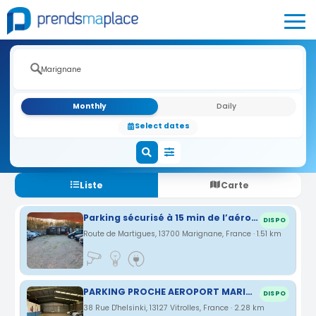
Monthly
Daily
Select dates
Liste
Carte
Parking sécurisé à 15 min de l’aéroport
DISPO
Route de Martigues, 13700 Marignane, France · 1.51 km
PARKING PROCHE AEROPORT MARIGNANE ET GARE TGV AIX EN PROVENCE
DISPO
38 Rue D'helsinki, 13127 Vitrolles, France · 2.28 km