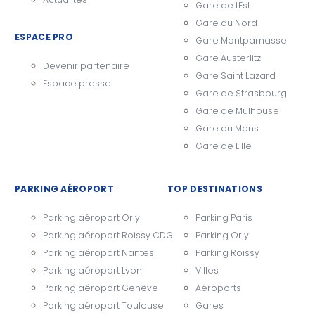
Gare de l'Est
Gare du Nord
ESPACE PRO
Gare Montparnasse
Gare Austerlitz
Devenir partenaire
Gare Saint Lazard
Espace presse
Gare de Strasbourg
Gare de Mulhouse
Gare du Mans
Gare de Lille
PARKING AÉROPORT
TOP DESTINATIONS
Parking aéroport Orly
Parking Paris
Parking aéroport Roissy CDG
Parking Orly
Parking aéroport Nantes
Parking Roissy
Parking aéroport Lyon
Villes
Parking aéroport Genève
Aéroports
Parking aéroport Toulouse
Gares