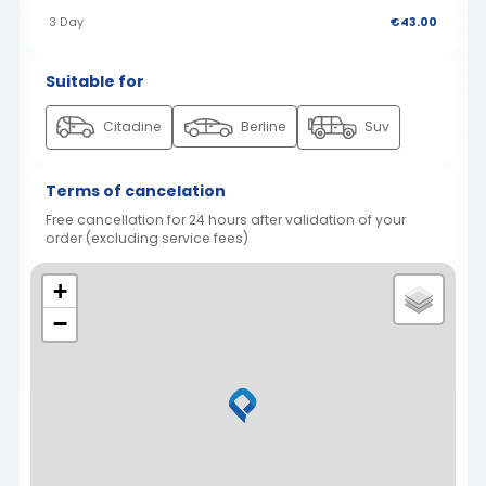
3 Day
€43.00
Suitable for
Citadine
Berline
Suv
Terms of cancelation
Free cancellation for 24 hours after validation of your
order (excluding service fees)
+
−