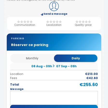
Send a message
Communication
Localization
Quality-price
PARKING
Réserver ce parking
Monthly
Daily
08 Aug - 09h
07 Sep - 09h
Location
€213.00
Fees
€42.60
€255.60
Total
Message