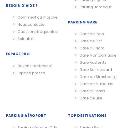
BESOIN D'AIDE ?
Parking Bordeaux
Comment ça marche
PARKING GARE
Nous contacter
Questions fréquentes
Gare de Lyon
Actualités
Gare de l'Est
Gare du Nord
ESPACE PRO
Gare Montparnasse
Gare Austerlitz
Devenir partenaire
Gare Saint Lazard
Espace presse
Gare de Strasbourg
Gare de Mulhouse
Gare du Mans
Gare de Lille
PARKING AÉROPORT
TOP DESTINATIONS
Parking aéroport Orly
Parking Paris