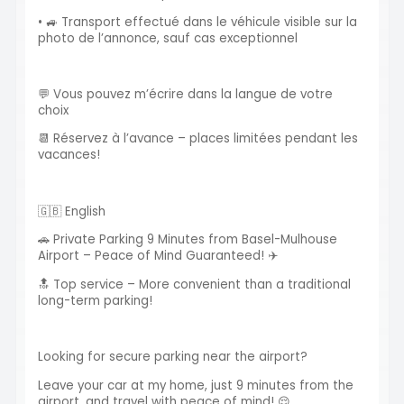
• 🚙 Transport effectué dans le véhicule visible sur la
photo de l’annonce, sauf cas exceptionnel
💬 Vous pouvez m’écrire dans la langue de votre
choix
📆 Réservez à l’avance – places limitées pendant les
vacances!
🇬🇧 English
🚗 Private Parking 9 Minutes from Basel-Mulhouse
Airport – Peace of Mind Guaranteed! ✈️
🔝 Top service – More convenient than a traditional
long-term parking!
Looking for secure parking near the airport?
Leave your car at my home, just 9 minutes from the
airport, and travel with peace of mind! 😌