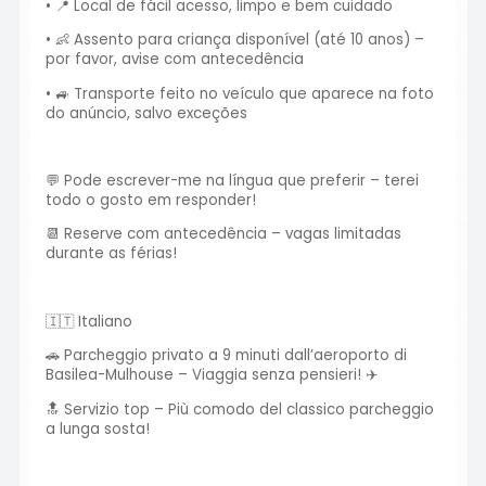
• 📍 Local de fácil acesso, limpo e bem cuidado
• 👶 Assento para criança disponível (até 10 anos) –
por favor, avise com antecedência
• 🚙 Transporte feito no veículo que aparece na foto
do anúncio, salvo exceções
💬 Pode escrever-me na língua que preferir – terei
todo o gosto em responder!
📆 Reserve com antecedência – vagas limitadas
durante as férias!
🇮🇹 Italiano
🚗 Parcheggio privato a 9 minuti dall’aeroporto di
Basilea-Mulhouse – Viaggia senza pensieri! ✈️
🔝 Servizio top – Più comodo del classico parcheggio
a lunga sosta!