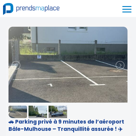
🚗 Parking privé à 9 minutes de l’aéroport
Bâle-Mulhouse – Tranquillité assurée ! ✈️