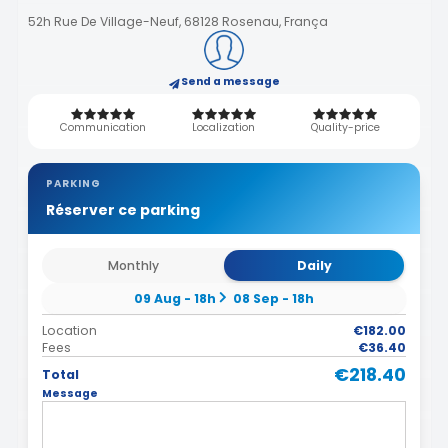
52h Rue De Village-Neuf, 68128 Rosenau, França
Send a message
Communication
Localization
Quality-price
PARKING
Réserver ce parking
Monthly
Daily
09 Aug - 18h
08 Sep - 18h
Location
€182.00
Fees
€36.40
€218.40
Total
Message