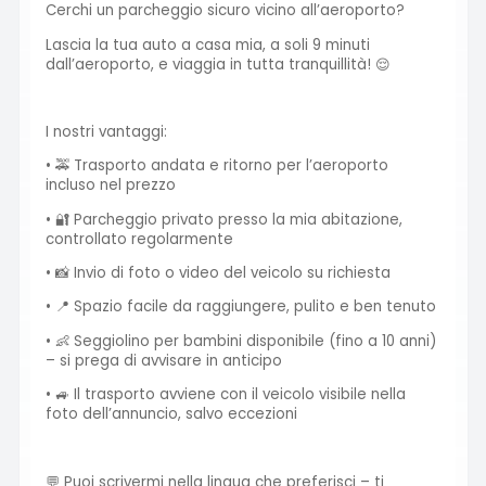
Cerchi un parcheggio sicuro vicino all’aeroporto?
Lascia la tua auto a casa mia, a soli 9 minuti
dall’aeroporto, e viaggia in tutta tranquillità! 😌
I nostri vantaggi:
• 🚕 Trasporto andata e ritorno per l’aeroporto
incluso nel prezzo
• 🔐 Parcheggio privato presso la mia abitazione,
controllato regolarmente
• 📸 Invio di foto o video del veicolo su richiesta
• 📍 Spazio facile da raggiungere, pulito e ben tenuto
• 👶 Seggiolino per bambini disponibile (fino a 10 anni)
– si prega di avvisare in anticipo
• 🚙 Il trasporto avviene con il veicolo visibile nella
foto dell’annuncio, salvo eccezioni
💬 Puoi scrivermi nella lingua che preferisci – ti