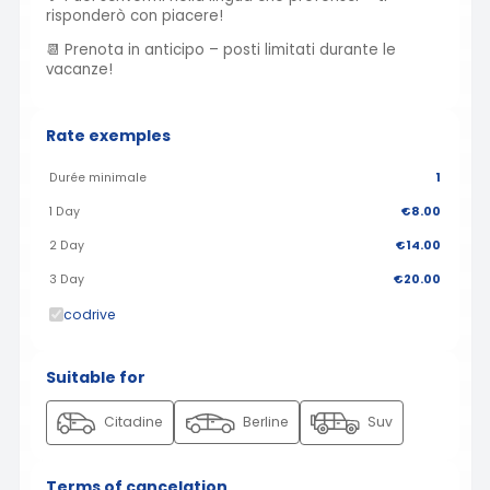
risponderò con piacere!
📆 Prenota in anticipo – posti limitati durante le
vacanze!
Rate exemples
Durée minimale
1
1 Day
€8.00
2 Day
€14.00
3 Day
€20.00
codrive
Suitable for
Citadine
Berline
Suv
Terms of cancelation