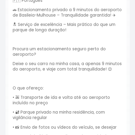
🇵🇹 Português
🚗 Estacionamento privado a 9 minutos do aeroporto
de Basileia-Mulhouse – Tranquilidade garantida! ✈️
🔝 Serviço de excelência – Mais prático do que um
parque de longa duração!
Procura um estacionamento seguro perto do
aeroporto?
Deixe o seu carro na minha casa, a apenas 9 minutos
do aeroporto, e viaje com total tranquilidade! 😌
O que ofereço:
• 🚕 Transporte de ida e volta até ao aeroporto
incluído no preço
• 🔐 Parque privado na minha residência, com
vigilância regular
• 📸 Envio de fotos ou vídeos do veículo, se desejar