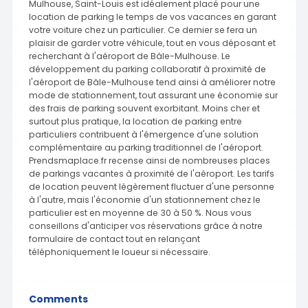
Mulhouse, Saint-Louis est idéalement placé pour une
location de parking le temps de vos vacances en garant
votre voiture chez un particulier. Ce dernier se fera un
plaisir de garder votre véhicule, tout en vous déposant et
recherchant à l'aéroport de Bâle-Mulhouse. Le
développement du parking collaboratif à proximité de
l'aéroport de Bâle-Mulhouse tend ainsi à améliorer notre
mode de stationnement, tout assurant une économie sur
des frais de parking souvent exorbitant. Moins cher et
surtout plus pratique, la location de parking entre
particuliers contribuent à l'émergence d'une solution
complémentaire au parking traditionnel de l'aéroport.
Prendsmaplace.fr recense ainsi de nombreuses places
de parkings vacantes à proximité de l'aéroport. Les tarifs
de location peuvent légèrement fluctuer d'une personne
à l'autre, mais l'économie d'un stationnement chez le
particulier est en moyenne de 30 à 50 %. Nous vous
conseillons d'anticiper vos réservations grâce à notre
formulaire de contact tout en relançant
téléphoniquement le loueur si nécessaire.
Comments