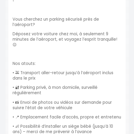
!
Vous cherchez un parking sécurisé près de
l’aéroport?
Déposez votre voiture chez moi, à seulement 9
minutes de l’aéroport, et voyagez l’esprit tranquille!
😌
Nos atouts:
• 🚕 Transport aller-retour jusqu’à l’aéroport inclus
dans le prix
• 🔐 Parking privé, à mon domicile, surveillé
régulièrement
• 📸 Envoi de photos ou vidéos sur demande pour
suivre l’état de votre véhicule
• 📍 Emplacement facile d’accès, propre et entretenu
• 👶 Possibilité d’installer un siège bébé (jusqu’à 10
ans) – merci de me prévenir à l’avance