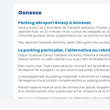
Gonesse
Parking aéroport Roissy à Gonesse
Situé à moins de 2 kilomètres de l'aéroport de Roissy Charles-d
rejoindre Paris en 20 minutes mais surtout les aéroports du 
Concorde puisque l'avion supersonique a pu se cracher sur le terri
Pour rejoindre l'aéroport de Roissy après s'être garé chez un pa
Le parking particulier, l'alternative au robot
Depuis quelques temps l'aéroport de Roissy cherche à dévelop
stationnement, un robot voiturier a vu le jour afin de faciliter 
Bien moins cher, l'autre alternative du moment est de bénéficie
de déposer les voyageurs au plus proche des portes d'embarquem
Le développement du parking collaboratif à proximité de l'aéropo
l'émergence d'une solution complémentaire au parking tradition
Prendsmaplace recense ainsi de nombreuses places de parkings v
d'un stationnement chez le particulier est en moyenne de 30 à 
Nous vous conseillons d'anticiper vos réservations grâce à notr