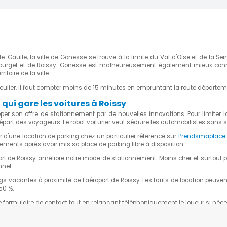
e-Gaulle, la ville de Gonesse se trouve à la limite du Val d'Oise et de la 
Bourget et de Roissy. Gonesse est malheureusement également mieux connu
toire de la ville.
rticulier, il faut compter moins de 15 minutes en empruntant la route départe
 qui gare les voitures à Roissy
per son offre de stationnement par de nouvelles innovations. Pour limiter
le départ des voyageurs. Le robot voiturier veut séduire les automobilistes san
r d'une location de parking chez un particulier référencé sur
Prendsmaplace
ents après avoir mis sa place de parking libre à disposition.
rt de Roissy améliore notre mode de stationnement. Moins cher et surtout plu
nel.
acantes à proximité de l'aéroport de Roissy. Les tarifs de location peuven
50 %.
e formulaire de contact tout en relançant téléphoniquement le loueur si néce