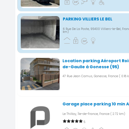
PARKING VILLIERS LE BEL
6 Rue De La Poste, 95400 Villiers-le-Bel, Fra
km)
Location parking Aéroport Ro
de-Gaulle à Gonesse (95)
47 Rue Jean Camus, Gonesse, France
( 0.18
Garage place parking 10 min 
Le Thillay, Île-de-France, France
( 2.72 km)
5