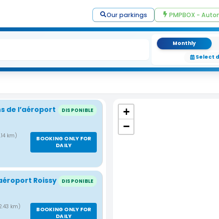
Our parkings
PMPBOX - Autom
Monthly
Select 
s de l’aéroport
+
DISPONIBLE
−
1.14 km)
BOOKING ONLY FOR
DAILY
aéroport Roissy
DISPONIBLE
 2.43 km)
BOOKING ONLY FOR
DAILY