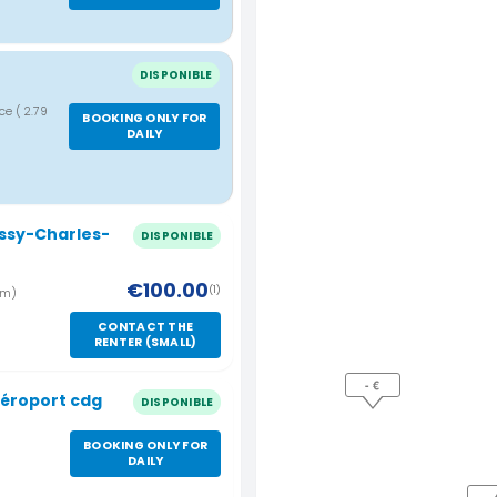
DISPONIBLE
nce
( 2.79
BOOKING ONLY FOR
DAILY
issy-Charles-
DISPONIBLE
€100.00
(1)
 km)
CONTACT THE
RENTER (SMALL)
- €
Aéroport cdg
DISPONIBLE
BOOKING ONLY FOR
DAILY
-