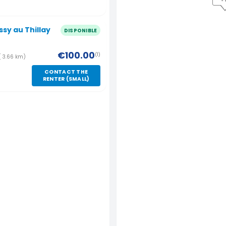
ssy au Thillay
DISPONIBLE
€100.00
(1)
( 3.66 km)
CONTACT THE
RENTER (SMALL)