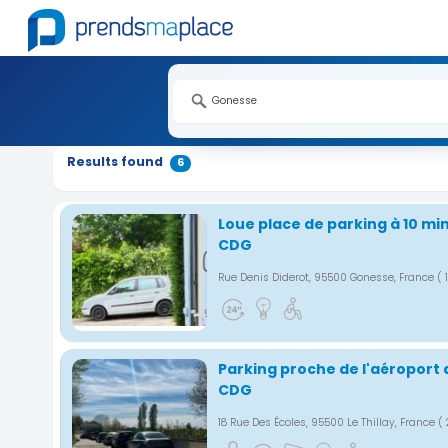
Nouveauté
Nouveauté
Nouveauté
Results found
6
Loue place de parking à 10 min
CDG
Rue Denis Diderot, 95500 Gonesse, France
( 
Parking proche de l'aéroport 
CDG
18 Rue Des Écoles, 95500 Le Thillay, France
(