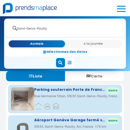
Au mois
A la journée
Sélectionnez des dates
Liste
Carte
Parking souterrain Porte de France Saint-genis-Pouilly
DISPO
Rue Germaine Tillion, 01630 Saint-Genis-Pouilly, France · 1.49 km
Aéroport Genève Garage fermé sécurisé / Parking
DISPO
01630, Saint-Genis-Pouilly, Ain, France · 1.79 km