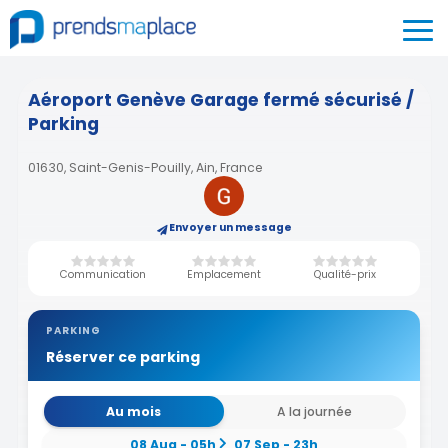
Aéroport Genève Garage fermé sécurisé /
Parking
01630, Saint-Genis-Pouilly, Ain, France
Envoyer un message
Communication
Emplacement
Qualité-prix
PARKING
Réserver ce parking
Au mois
A la journée
08 Aug - 05h
07 Sep - 23h