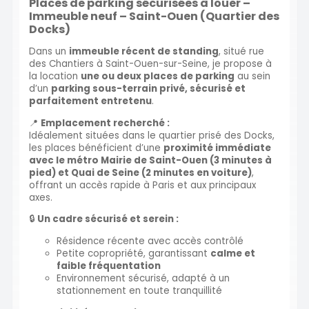
Places de parking sécurisées à louer –
Immeuble neuf – Saint-Ouen (Quartier des
Docks)
Dans un
immeuble récent de standing
, situé rue
des Chantiers à Saint-Ouen-sur-Seine, je propose à
la location
une ou deux places de parking
au sein
d’un
parking sous-terrain privé, sécurisé et
parfaitement entretenu
.
📍
Emplacement recherché :
Idéalement situées dans le quartier prisé des Docks,
les places bénéficient d’une
proximité immédiate
avec le métro Mairie de Saint-Ouen (3 minutes à
pied) et Quai de Seine (2 minutes en voiture)
,
offrant un accès rapide à Paris et aux principaux
axes.
🔒
Un cadre sécurisé et serein :
Résidence récente avec accès contrôlé
Petite copropriété, garantissant
calme et
faible fréquentation
Environnement sécurisé, adapté à un
stationnement en toute tranquillité