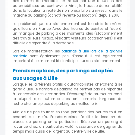
des formes de mobilités se traduit par une réduction des
automobilistes au centre-ville. Ainsi, la hausse de rentabilité
dans la location a incité de nombreux Lillois à investir dans le
marché du parking (achat/ revente ou location) depuis 2010.
La problématique du stationnement est toutefois la même
qu'ailleurs en France. Avec des heures de pointes et face à
un manque de parking à des moments clés (stationnement
des travailleurs ruraux, résidant, visiteurs occasionnels) il est
difficile de répondre à la demande.
Lors de manifestation, les
parkings à Lille lors de la grande
braderie
sont également pris d'assaut. Il est également
important à ce moment là d'anticiper sur son stationnement.
Prendsmaplace, des parkings adaptés
aux usages à Lille
Lorsque les différents profils d'automobilistes cherchent à se
garer à Lille, le nombre de parking ne permet pas de répondre
à l'ensemble des demandes. Découragé de tourner en rond,
la plupart des automobilistes ont compris l'urgence de
rechercher une place de parking au meilleur prix.
Afin de ne pas tourner en rond pendant des heures tout en
perdant ses nerfs, Prendsmaplace facilite la location de
places de parking entre particuliers. Réserver un parking à
l'avance chez un particulier, voilà l'assurance de gagner du
temps mais aussi de l'argent au centre-ville de Lille.