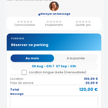
Envoyer un message
Communication
Emplacement
Qualité-prix
PARKING
Réserver ce parking
Au mois
A la journée
08 Aug - 01h
07 Sep - 23h
Location longue durée (mensualisée)
Location
100,00 €
Frais de service
20,00 €
120,00 €
Total
Message