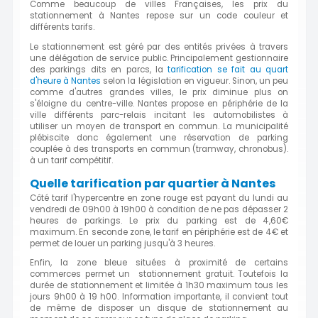
Comme beaucoup de villes Françaises, les prix du
stationnement à Nantes repose sur un code couleur et
différents tarifs.
Le stationnement est géré par des entités privées à travers
une délégation de service public. Principalement gestionnaire
des parkings dits en parcs, la
tarification se fait au quart
d'heure à Nantes
selon la législation en vigueur. Sinon, un peu
comme d'autres grandes villes, le prix diminue plus on
s'éloigne du centre-ville. Nantes propose en périphérie de la
ville différents parc-relais incitant les automobilistes à
utiliser un moyen de transport en commun. La municipalité
plébiscite donc également une réservation de parking
couplée à des transports en commun (tramway, chronobus).
à un tarif compétitif.
Quelle tarification par quartier à Nantes
Côté tarif l'hypercentre en zone rouge est payant du lundi au
vendredi de 09h00 à 19h00 à condition de ne pas dépasser 2
heures de parkings. Le prix du parking est de 4,60€
maximum. En seconde zone, le tarif en périphérie est de 4€ et
permet de louer un parking jusqu'à 3 heures.
Enfin, la zone bleue situées à proximité de certains
commerces permet un stationnement gratuit. Toutefois la
durée de stationnement et limitée à 1h30 maximum tous les
jours 9h00 à 19 h00. Information importante, il convient tout
de même de disposer un disque de stationnement au