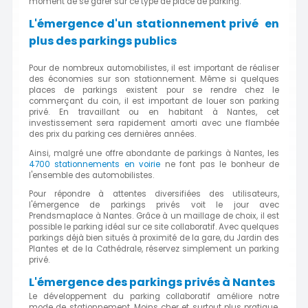
moment de se garer sur ce type de place de parking.
L'émergence d'un stationnement privé en
plus des parkings publics
Pour de nombreux automobilistes, il est important de réaliser
des économies sur son stationnement. Même si quelques
places de parkings existent pour se rendre chez le
commerçant du coin, il est important de louer son parking
privé. En travaillant ou en habitant à Nantes, cet
investissement sera rapidement amorti avec une flambée
des prix du parking ces dernières années.
Ainsi, malgré une offre abondante de parkings à Nantes, les
4700 stationnements en voirie
ne font pas le bonheur de
l'ensemble des automobilistes.
Pour répondre à attentes diversifiées des utilisateurs,
l'émergence de parkings privés voit le jour avec
Prendsmaplace à Nantes. Grâce à un maillage de choix, il est
possible le parking idéal sur ce site collaboratif. Avec quelques
parkings déjà bien situés à proximité de la gare, du Jardin des
Plantes et de la Cathédrale, réservez simplement un parking
privé.
L'émergence des parkings privés à Nantes
Le développement du parking collaboratif améliore notre
mode de stationnement. Moins cher et surtout plus pratique,