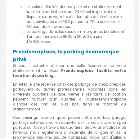
les voiries dits "résidentes" permet un stationnement
au même endroit pendant 24h.Il est important de
disposer d'une vignette résident afin de bénéficier de
tarifs privilégiés de 1,50€ par jour à 7€ la semaine et
13€ pour deux semaines,
les parkings dans les rues commerçantes bénéficient
d'un tarif horaire de 9H00 à 20h00 au prix
d'1,30€/heure,
Prendsmaplace, le parking économique
privé
Si vous souhaitez réaliser une belle économie sur votre
stationnement à Nice,
Prendsmaplace facilite votre
location de parking.
En effet, le site recense ainsi des parkings de choix chez des
particuliers ou autres professionnels. vacantes dans les
différents quartiers de Nice. Même si les tarifs de location
peuvent fluctuer d'un quartier à l'autre,Prendsmaplace
dispose des prix les plus bas dans le marché du
stationnement.
Ces parkings économiques peuvent être des box, garage,
parkings extérieurs ou en sous-terrain. Ils sont situés un peu
partout sur Nice à travers les quartiers de L’Ariane, Valrose, de
l’Arénas mais également à proximité de la gare et de la
promenade des Anglais. De nombreux niçois ont d'ailleurs