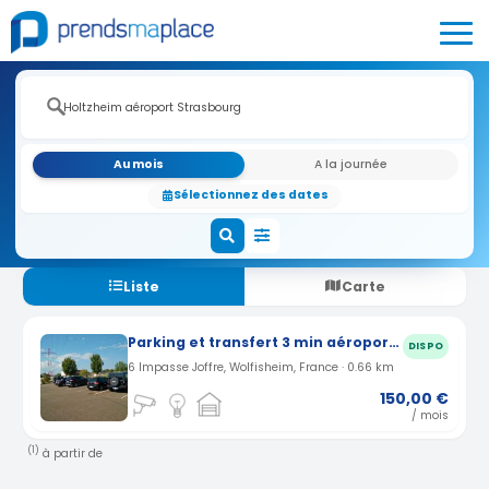
Au mois
A la journée
Sélectionnez des dates
Liste
Carte
Parking et transfert 3 min aéroport Strasbourg Entzheim (67)
DISPO
6 Impasse Joffre, Wolfisheim, France · 0.66 km
150,00 €
/ mois
(1)
à partir de