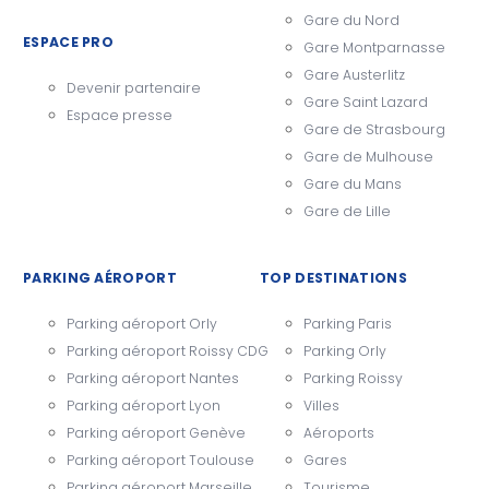
Gare du Nord
ESPACE PRO
Gare Montparnasse
Gare Austerlitz
Devenir partenaire
Gare Saint Lazard
Espace presse
Gare de Strasbourg
Gare de Mulhouse
Gare du Mans
Gare de Lille
PARKING AÉROPORT
TOP DESTINATIONS
Parking aéroport Orly
Parking Paris
Parking aéroport Roissy CDG
Parking Orly
Parking aéroport Nantes
Parking Roissy
Parking aéroport Lyon
Villes
Parking aéroport Genève
Aéroports
Parking aéroport Toulouse
Gares
Parking aéroport Marseille
Tourisme