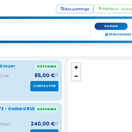
Nos parkings
PMPBOX - Auto
Au mois
Sélectionnez
à louer
+
DISPONIBLE
85,00 €
−
(1)
( 2.95
CONTACTER
E - Gaillard RUE
DISPONIBLE
240,00 €
(1)
.73 km)