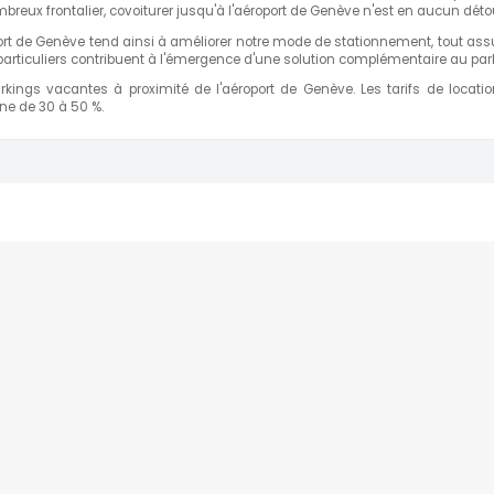
mbreux frontalier, covoiturer jusqu'à l'aéroport de Genève n'est en aucun dét
port de Genève tend ainsi à améliorer notre mode de stationnement, tout ass
 particuliers contribuent à l'émergence d'une solution complémentaire au parki
ings vacantes à proximité de l'aéroport de Genève. Les tarifs de locatio
ne de 30 à 50 %.
ING VACANCES
PARKING AÉROPORT
Parking Disneyland
Parking aéroport Orly
Parking Ile d'Yeu
Parking aéroport Roissy 
Parking Biarritz
Parking aéroport Nantes
Parking Nice
Parking aéroport Lyon
Parking Cannes
Parking aéroport Genève
Parking Tignes
Parking aéroport Toulous
Parking Bordeaux
Parking aéroport Marseille