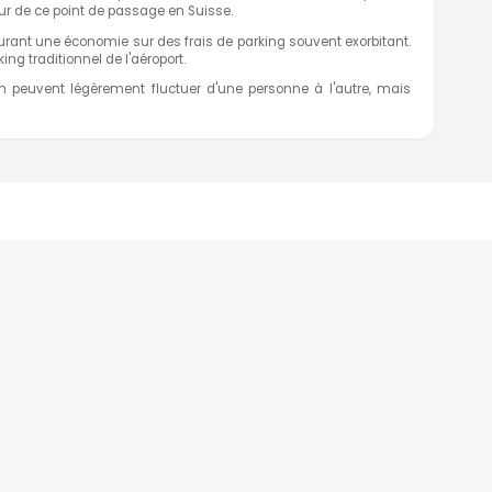
our de ce point de passage en Suisse.
urant une économie sur des frais de parking souvent exorbitant.
ng traditionnel de l'aéroport.
n peuvent légèrement fluctuer d'une personne à l'autre, mais
TOP DESTINATIONS
Parking Paris
CDG
Parking Orly
Parking Roissy
Villes
Aéroports
e
Gares
Tourisme