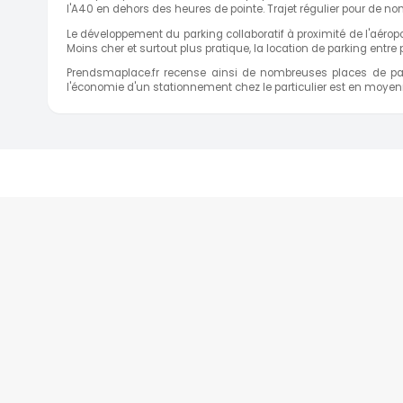
l'A40 en dehors des heures de pointe. Trajet régulier pour de no
Le développement du parking collaboratif à proximité de l'aéro
Moins cher et surtout plus pratique, la location de parking entre
Prendsmaplace.fr recense ainsi de nombreuses places de park
l'économie d'un stationnement chez le particulier est en moyen
A PROPOS
PARK
Qui sommes-nous ?
Notre charte
CGU - Mentions légales
Témoignages
BESOIN D'AIDE ?