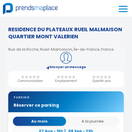
RESIDENCE DU PLATEAUX RUEIL MALMAISON
QUARTIER MONT VALERIEN
Rue de la Roche, Rueil-Malmaison, Île-de-France, France
Envoyer un message
Communication
Emplacement
Qualité-prix
PARKING
Réserver ce parking
Au mois
A la journée
07 Aug - 16h
06 Sep - 23h