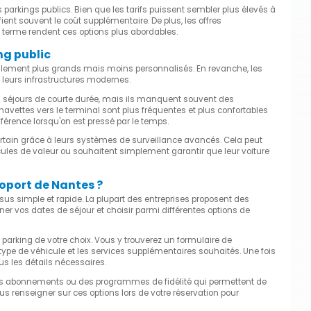
es parkings publics. Bien que les tarifs puissent sembler plus élevés à
tifient souvent le coût supplémentaire. De plus, les offres
g terme rendent ces options plus abordables.
ng public
éralement plus grands mais moins personnalisés. En revanche, les
et leurs infrastructures modernes.
s séjours de courte durée, mais ils manquent souvent des
navettes vers le terminal sont plus fréquentes et plus confortables
fférence lorsqu'on est pressé par le temps.
ertain grâce à leurs systèmes de surveillance avancés. Cela peut
cules de valeur ou souhaitent simplement garantir que leur voiture
oport de Nantes ?
sus simple et rapide. La plupart des entreprises proposent des
er vos dates de séjour et choisir parmi différentes options de
de parking de votre choix. Vous y trouverez un formulaire de
type de véhicule et les services supplémentaires souhaités. Une fois
us les détails nécessaires.
 des abonnements ou des programmes de fidélité qui permettent de
ous renseigner sur ces options lors de votre réservation pour