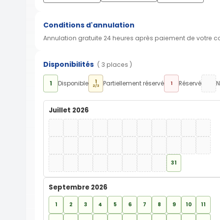
Conditions d'annulation
Annulation gratuite 24 heures après paiement de votre 
Disponibilités
( 3 places )
1
1
Disponible
Partiellement réservé
Réservé
N
1
2/3
Juillet 2026
31
Septembre 2026
1
2
3
4
5
6
7
8
9
10
11