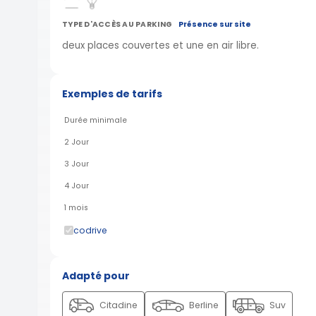
TYPE D'ACCÈS AU PARKING
Présence sur site
deux places couvertes et une en air libre.
Exemples de tarifs
Durée minimale
2 Jour
3 Jour
4 Jour
1 mois
codrive
Adapté pour
Citadine
Berline
Suv