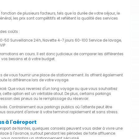
 fonction de plusieurs facteurs, tels que la durée de votre séjour, le
éral, les prix sont compétitifs et reflètent la qualité des services
 des coûts :
30-50 Surveillance 24h, Navette 4-7 jours 60-100 Service de lavage,
VIP
promotions en cours. Il est donc judicieux de comparer les différentes
à vos besoins et à votre budget.
as de vous fournir une place de stationnement. Ils offrent également
e la différence lors de votre voyage.
précié. Que vous reveniez d'un long voyage ou que vous souhaitiez
ette option est un véritable atout. De plus, certains parkings
ression des pneus ou le remplissage du réservoir.
rivés. Contrairement aux parkings publics où l'attente peut être
ous assurant d'arriver à votre terminal rapidement et sans stress.
s à l'aéroport
éroport de Nantes, quelques conseils peuvent vous aider à vivre une
place à l'avance, surtout pendant les périodes de forte affluence.
t vous garantira un stationnement sécurisé.