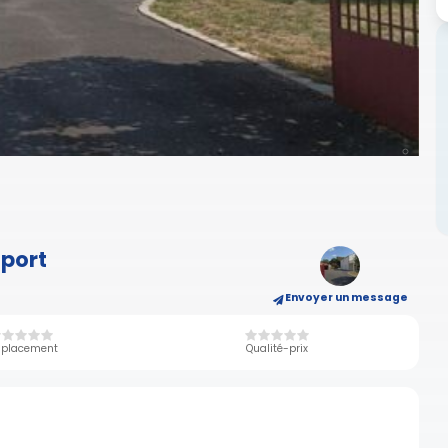
oport
Envoyer un message
placement
Qualité-prix