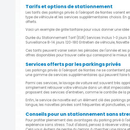
Tarifs et options de stationnement
Les tarifs des parkings privés à l'aéroport de Nantes varient en
type de véhicule et les services supplémentaires choisis. En gén
offerts.
Voici un exemple de grille tarifaire pour vous donner une idée
Durée du Stationnement Tarif (EUR) Services Inclus 1-3 jours 
Surveillance 8-14 jours 120-180 Entretien de véhicule, Navette 
Ces tarifs peuvent varier selon les périodes de l'année et les 
offres disponibles pour trouver celle qui correspond le mieux 
Services offerts par les parkings privés
Les parkings privés à l'aéroport de Nantes ne se contentent p
une gamme de services supplémentaires qui peuvent faire tout
Parmi ces services, le lavage de voiture est souvent très ap
simplement retrouver votre véhicule dans un état impeccable, c
proposent des services d'entretien, comme le contrôle de la p
Enfin, le service de navette est un élément clé des parkings p
longue, les navettes privées sont fréquentes et ponctuelles, v
Conseils pour un stationnement sans stres
Pour profiter pleinement des avantages du parking privé à l'a
expérience sans stress. Tout d'abord, pensez à réserver votre 
Cela vous évitera de perdre du temps à chercher une place e