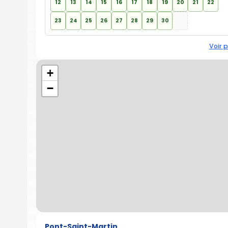
12
13
14
15
16
17
18
19
20
21
22
23
24
25
26
27
28
29
30
Voir p
+
−
Pont-Saint-Martin