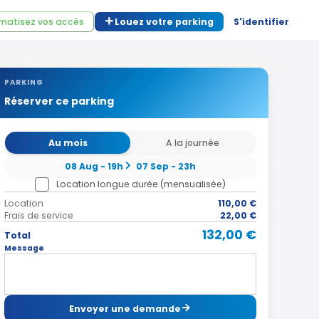
matisez vos accès
Louez votre parking
S'identifier
PARKING
Réserver ce parking
Au mois
A la journée
08 Aug - 19h
07 Sep - 23h
Location longue durée (mensualisée)
Location
110,00 €
Frais de service
22,00 €
132,00 €
Total
Message
Envoyer une demande