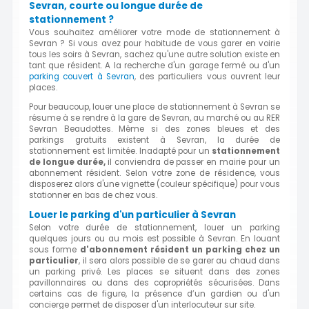
Sevran, courte ou longue durée de
stationnement ?
Vous souhaitez améliorer votre mode de stationnement à
Sevran ? Si vous avez pour habitude de vous garer en voirie
tous les soirs à Sevran, sachez qu'une autre solution existe en
tant que résident. A la recherche d'un garage fermé ou d'un
parking couvert à Sevran
, des particuliers vous ouvrent leur
places.
Pour beaucoup, louer une place de stationnement à Sevran se
résume à se rendre à la gare de Sevran, au marché ou au RER
Sevran Beaudottes. Même si des zones bleues et des
parkings gratuits existent à Sevran, la durée de
stationnement est limitée. Inadapté pour un
stationnement
de longue durée,
il conviendra de passer en mairie pour un
abonnement résident. Selon votre zone de résidence, vous
disposerez alors d'une vignette (couleur spécifique) pour vous
stationner en bas de chez vous.
Louer le parking d'un particulier à Sevran
Selon votre durée de stationnement, louer un parking
quelques jours ou au mois est possible à Sevran. En louant
sous forme
d'abonnement résident un parking chez un
particulier
, il sera alors possible de se garer au chaud dans
un parking privé. Les places se situent dans des zones
pavillonnaires ou dans des copropriétés sécurisées. Dans
certains cas de figure, la présence d’un gardien ou d'un
concierge permet de disposer d'un interlocuteur sur site.