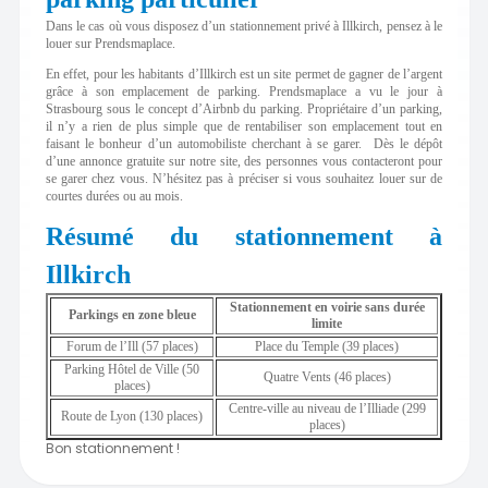
Dans le cas où vous disposez d’un stationnement privé à Illkirch, pensez à le
louer sur Prendsmaplace.
En effet, pour les habitants d’Illkirch est un site permet de gagner de l’argent
grâce à son emplacement de parking. Prendsmaplace a vu le jour à
Strasbourg sous le concept d’Airbnb du parking.
Propriétaire d’un parking,
il n’y a rien de plus simple que de rentabiliser son emplacement tout en
faisant le bonheur d’un automobiliste cherchant à se garer. Dès le dépôt
d’une annonce gratuite sur notre site, des personnes vous contacteront pour
se garer chez vous. N’hésitez pas à préciser si vous souhaitez louer sur de
courtes durées ou au mois.
Résumé du stationnement à
Illkirch
Stationnement en voirie sans durée
Parkings en zone bleue
limite
Forum de l’Ill (57 places)
Place du Temple (39 places)
Parking Hôtel de Ville (50
Quatre Vents (46 places)
places)
Centre-ville au niveau de l’Illiade (299
Route de Lyon (130 places)
places)
Bon stationnement !