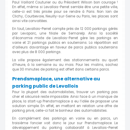
Paul Vaillant Couturier ou du Président Wilson bon courage !
En effet, même si Levallois-Perret semble être une petite ville,
celle-ci est très prisée pour se rendre à Paris. Non loin de
Clichy, Courbevoie, Neuilly-sur-Seine ou Paris, les places sont
ainsi vite convoitées.
En tout, Levallois-Perret compte près de 12 000 parkings gérés
par Levaparc, une filiale de Semarelp. Ainsi la société
d’économie mixte de Levallois-Perret gère les parkings en
voirie et 21 parkings publics en souterrains. La répartition est
d’ailleurs davantage en faveur de parcs publics souterrains
avec plus de 8 000 parkings.
La ville propose également des stationnements au quart
d‘heure, à la semaine ou au mois. Pour les malins, sachez
que 30 minutes de parking est offert dans certains parcs.
Prendsmaplace, une alternative au
parking public de Levallois
Pour la plupart des automobilistes, trouver un parking pas
cher et sécurisé reste impossible. Ainsi face à un manque de
place, la start-up Prendsmaplace a eu l’idée de proposer une
solution simple. En effet, en mettant en relation une offre de
parking privé, celle-ci fait le bonheur des automobilistes.
En complément des parkings en voirie ou en parcs, un
troisième foncier voit donc le jour sur Prendsmaplace. Le
développement du parking collaboratif à Levallois-Perret