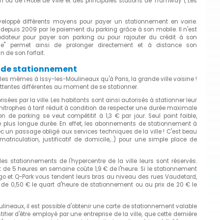
n ou de l'Hôtel de Ville et des principales stations de Tramway ("Les
éveloppé différents moyens pour payer un stationnement en voirie.
depuis 2009 par le paiement du parking grâce à son mobile. Il n'est
odateur pour payer son parking ou pour rajouter du crédit à son
one" permet ainsi de prolonger directement et à distance son
 de son forfait.
s de stationnement
es mêmes à Issy-les-Moulineaux qu'à Paris, la grande ville voisine !
 attentes différentes au moment de se stationner.
ées par la ville. Les habitants sont ainsi autorisés à stationner leur
itrophes à tarif réduit à condition de respecter une durée maximale
n de parking se veut compétitif à 1,3 € par jour. Seul point faible,
 plus longue durée. En effet, les abonnements de stationnement à
un passage obligé aux services techniques de la ville ! C'est beau
matriculation, justificatif de domicile,...) pour une simple place de
es stationnements de l'hypercentre de la ville leurs sont réservés.
 de 5 heures en semaine coûte 1,9 € de l'heure. Si le stationnement
digo et Q-Park vous tendent leurs bras au niveau des rues Vaudetard,
 de 0,50 € le quart d'heure de stationnement ou au prix de 20 € le
lineaux, il est possible d'obtenir une carte de stationnement valable
fier d'être employé par une entreprise de la ville, que cette dernière