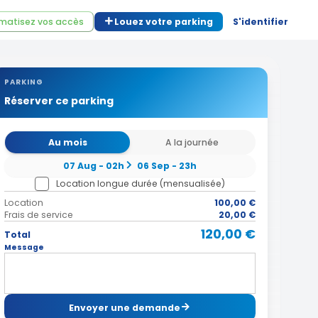
matisez vos accès
Louez votre parking
S'identifier
PARKING
Réserver ce parking
Au mois
A la journée
07 Aug - 02h
06 Sep - 23h
Location longue durée (mensualisée)
Location
100,00 €
Frais de service
20,00 €
120,00 €
Total
Message
Envoyer une demande