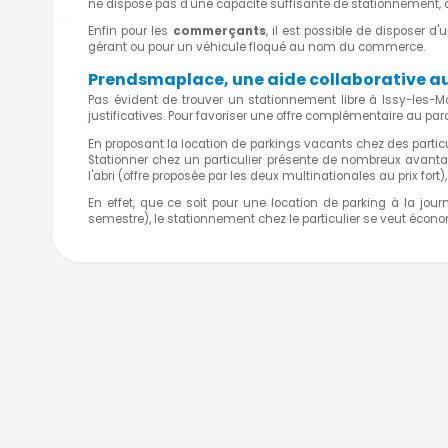
ne dispose pas d'une capacité suffisante de stationnement, d
Enfin pour les
commerçants
, il est possible de disposer 
gérant ou pour un véhicule floqué au nom du commerce.
Prendsmaplace, une aide collaborative a
Pas évident de trouver un stationnement libre à Issy-les-
justificatives. Pour favoriser une offre complémentaire au par
En proposant la location de parkings vacants chez des particul
Stationner chez un particulier présente de nombreux avant
l'abri (offre proposée par les deux multinationales au prix fort)
En effet, que ce soit pour une location de parking à la jou
semestre), le stationnement chez le particulier se veut écon