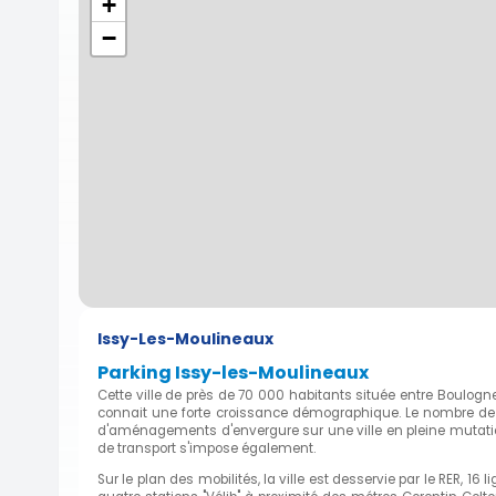
+
−
Issy-Les-Moulineaux
Parking Issy-les-Moulineaux
Cette ville de près de 70 000 habitants située entre Boulog
connait une forte croissance démographique. Le nombre de l
d'aménagements d'envergure sur une ville en pleine mutati
de transport s'impose également.
Sur le plan des mobilités, la ville est desservie par le RER, 1