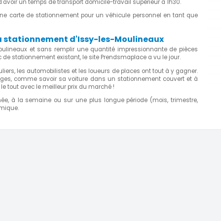
'avoir un temps de transport domicile-travail supérieur à 1h30.
d'une carte de stationnement pour un véhicule personnel en tant que
u stationnement d'Issy-les-Moulineaux
Moulineaux et sans remplir une quantité impressionnante de pièces
c de stationnement existant, le site Prendsmaplace a vu le jour.
iers, les automobilistes et les loueurs de places ont tout à y gagner.
ages, comme savoir sa voiture dans un stationnement couvert et à
, le tout avec le meilleur prix du marché !
rnée, à la semaine ou sur une plus longue période (mois, trimestre,
omique.