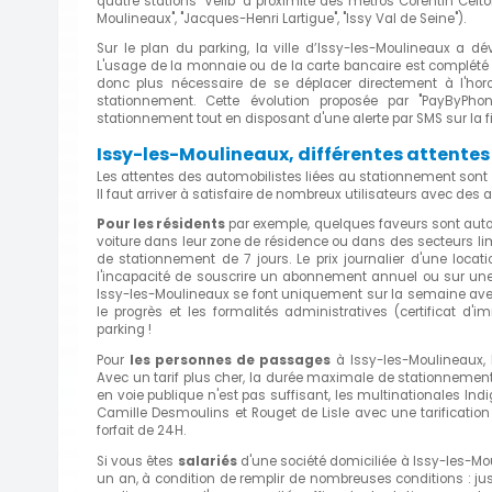
quatre stations "Vélib" à proximité des métros Corentin Celto
Moulineaux", "Jacques-Henri Lartigue", "Issy Val de Seine").
Sur le plan du parking, la ville d’Issy-les-Moulineaux a d
L'usage de la monnaie ou de la carte bancaire est complété 
donc plus nécessaire de se déplacer directement à l'hor
stationnement. Cette évolution proposée par "PayByPh
stationnement tout en disposant d'une alerte par SMS sur la fin
Issy-les-Moulineaux, différentes attente
Les attentes des automobilistes liées au stationnement sont l
Il faut arriver à satisfaire de nombreux utilisateurs avec des
Pour les résidents
par exemple, quelques faveurs sont autoris
voiture dans leur zone de résidence ou dans des secteurs lim
de stationnement de 7 jours. Le prix journalier d'une locatio
l'incapacité de souscrire un abonnement annuel ou sur une
Issy-les-Moulineaux se font uniquement sur la semaine avec 
le progrès et les formalités administratives (certificat d'im
parking !
Pour
les personnes de passages
à Issy-les-Moulineaux, l
Avec un tarif plus cher, la durée maximale de stationnement
en voie publique n'est pas suffisant, les multinationales In
Camille Desmoulins et Rouget de Lisle avec une tarification
forfait de 24H.
Si vous êtes
salariés
d'une société domiciliée à Issy-les-Mou
un an, à condition de remplir de nombreuses conditions : justi