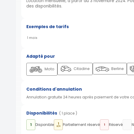
Location mensuelle, à partir du 3 novembre 2024. Possi
des disponibilités.
Exemples de tarifs
1 mois
Adapté pour
Citadine
Berline
Moto
Conditions d'annulation
Annulation gratuite 24 heures après paiement de votre 
Disponibilités
( 1 place )
1
1
Disponible
Partiellement réservé
Réservé
N
1
2/3