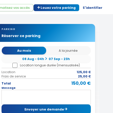
matisez vos accès
Louez votre parking
S'identifier
PARKING
Réserver ce parking
Au mois
A la journée
08 Aug - 04h
07 Sep - 23h
Location longue durée (mensualisée)
Location
125,00 €
Frais de service
25,00 €
150,00 €
Total
Message
Envoyer une demande