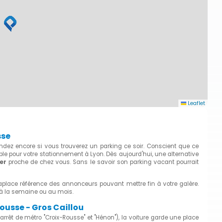
Leaflet
sse
ndez encore si vous trouverez un parking ce soir. Conscient que ce
le pour votre stationnement à Lyon. Dès aujourd'hui, une alternative
er
proche de chez vous. Sans le savoir son parking vacant pourrait
aplace référence des annonceurs pouvant mettre fin à votre galère.
, à la semaine ou au mois.
ousse - Gros Caillou
êt de métro "Croix-Rousse" et "Hénon"), la voiture garde une place