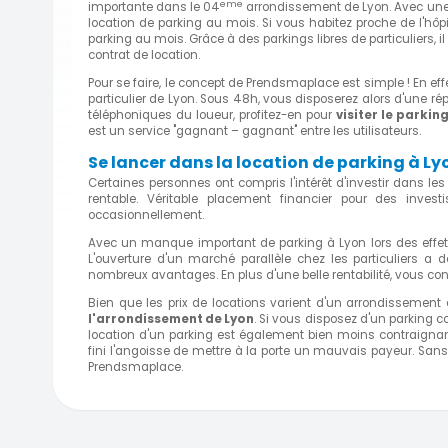
eme
importante dans le 04
arrondissement de Lyon. Avec une o
location de parking au mois. Si vous habitez proche de l'hôpi
parking au mois. Grâce à des parkings libres de particuliers, i
contrat de location.
Pour se faire, le concept de Prendsmaplace est simple ! En eff
particulier de Lyon. Sous 48h, vous disposerez alors d'une r
téléphoniques du loueur, profitez-en pour
visiter le parkin
est un service "gagnant – gagnant" entre les utilisateurs.
Se lancer dans la location de parking à Ly
Certaines personnes ont compris l'intérêt d'investir dans les 
rentable. Véritable placement financier pour des inves
occasionnellement.
Avec un manque important de parking à Lyon lors des effet
L'ouverture d'un marché parallèle chez les particuliers a d
nombreux avantages. En plus d'une belle rentabilité, vous cont
Bien que les prix de locations varient d'un arrondissement à 
l'arrondissement de Lyon
. Si vous disposez d'un parking cou
location d'un parking est également bien moins contraignant
fini l'angoisse de mettre à la porte un mauvais payeur. Sans
Prendsmaplace.