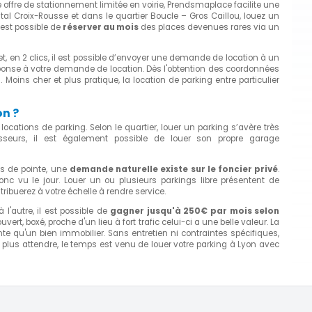
ffre de stationnement limitée en voirie, Prendsmaplace facilite une
tal Croix-Rousse et dans le quartier Boucle – Gros Caillou, louez un
l est possible de
réserver au mois
des places devenues rares via un
et, en 2 clics, il est possible d’envoyer une demande de location à un
éponse à votre demande de location. Dès l'obtention des coordonnées
g
. Moins cher et plus pratique, la location de parking entre particulier
on ?
locations de parking. Selon le quartier, louer un parking s’avère très
tisseurs, il est également possible de louer son propre garage
s de pointe, une
demande naturelle existe sur le foncier privé
.
onc vu le jour. Louer un ou plusieurs parkings libre présentent de
ribuerez à votre échelle à rendre service.
l'autre, il est possible de
gagner jusqu'à 250€ par mois selon
vert, boxé, proche d'un lieu à fort trafic celui-ci a une belle valeur. La
e qu'un bien immobilier. Sans entretien ni contraintes spécifiques,
 plus attendre, le temps est venu de louer votre parking à Lyon avec