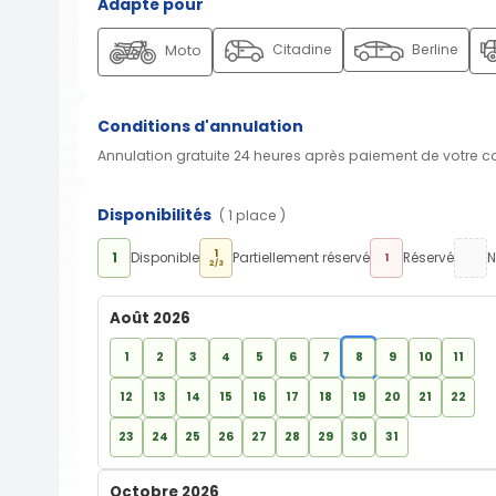
Adapté pour
Citadine
Berline
Moto
Conditions d'annulation
Annulation gratuite 24 heures après paiement de votre 
Disponibilités
( 1 place )
1
1
Disponible
Partiellement réservé
Réservé
N
1
2/3
Août 2026
1
2
3
4
5
6
7
8
9
10
11
12
13
14
15
16
17
18
19
20
21
22
23
24
25
26
27
28
29
30
31
Octobre 2026