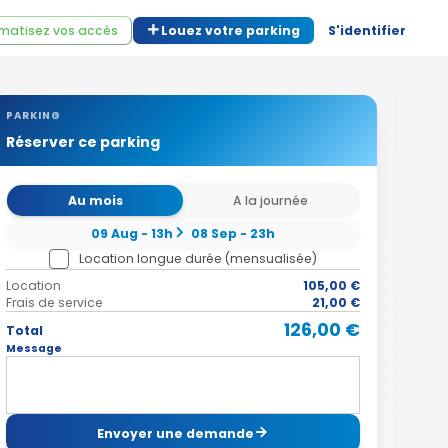
matisez vos accès
Louez votre parking
S'identifier
PARKING
Réserver ce parking
Au mois
A la journée
09 Aug - 13h
08 Sep - 23h
Location longue durée (mensualisée)
Location
105,00 €
Frais de service
21,00 €
126,00 €
Total
Message
Envoyer une demande