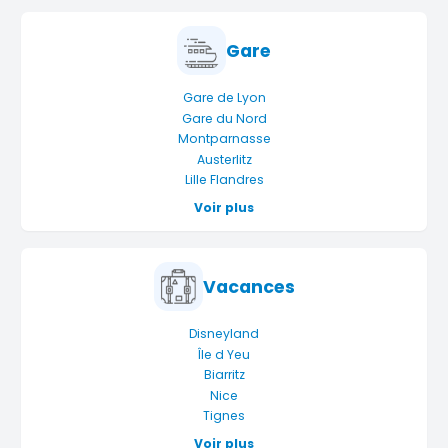
Gare
Gare de Lyon
Gare du Nord
Montparnasse
Austerlitz
Lille Flandres
Voir plus
Vacances
Disneyland
Île d Yeu
Biarritz
Nice
Tignes
Voir plus