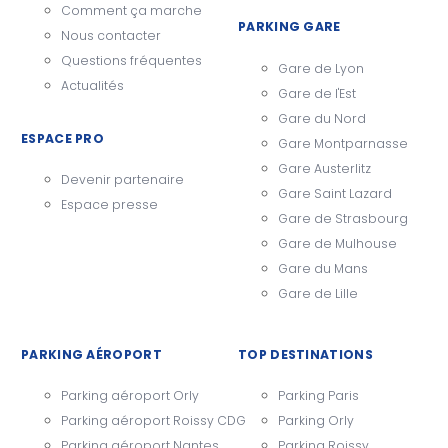
Comment ça marche
PARKING GARE
Nous contacter
Questions fréquentes
Gare de Lyon
Actualités
Gare de l'Est
Gare du Nord
ESPACE PRO
Gare Montparnasse
Gare Austerlitz
Devenir partenaire
Gare Saint Lazard
Espace presse
Gare de Strasbourg
Gare de Mulhouse
Gare du Mans
Gare de Lille
PARKING AÉROPORT
TOP DESTINATIONS
Parking aéroport Orly
Parking Paris
Parking aéroport Roissy CDG
Parking Orly
Parking aéroport Nantes
Parking Roissy