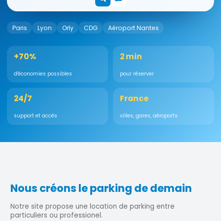
Paris
Lyon
Orly
CDG
Aéroport Nantes
+70%
2 min
d'économies possibles
pour réserver
24/7
France
support et accès
villes, gares, aéroports
Nous créons le parking de demain
Notre site propose une location de parking entre
particuliers ou professionel.